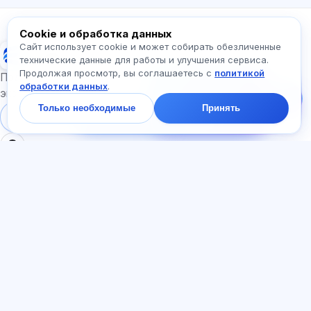
Спросите про Exalify…
Cookie и обработка данных
Сайт использует cookie и может собирать обезличенные
Exalify
технические данные для работы и улучшения сервиса.
Продолжая просмотр, вы соглашаетесь с
политикой
Напишите нам!
Подготовка к международным языковым
обработки данных
.
Спросите про тарифы,
экзаменам
экзамены и с чего
Только необходимые
Принять
начать — ответим в
Войти
Регистрация
чате за минуту.
РАЗДЕЛЫ
ДОКУМЕНТЫ
Главная
Политика
Тесты
конфиденциальности
Статьи
Пользовательское
Тарифы
соглашение
О нас
Договор-оферта
Контакты
Реферальная программа