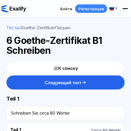
Exalify
Войти
Регистрация
Тесты
›
Goethe-Zertifikat
›
Письмо
6 Goethe-Zertifikat B1
Schreiben
К списку
Следующий тест
Teil 1
Schreiben Sie circa 80 Wörter.
Teil 1
Circa 80 Wörter