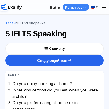
Exalify
Войти
Регистрация
Тесты
›
IELTS
›
Говорение
5 IELTS Speaking
К списку
Следующий тест
PART 1
Do you enjoy cooking at home?
What kind of food did you eat when you were
a child?
Do you prefer eating at home or in
restaurants?