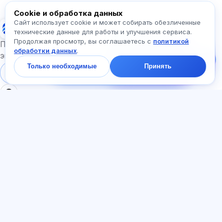
Спросите про Exalify…
Cookie и обработка данных
Сайт использует cookie и может собирать обезличенные
Exalify
технические данные для работы и улучшения сервиса.
Продолжая просмотр, вы соглашаетесь с
политикой
Напишите нам!
Подготовка к международным языковым
обработки данных
.
Спросите про тарифы,
экзаменам
экзамены и с чего
Только необходимые
Принять
начать — ответим в
Войти
Регистрация
чате за минуту.
РАЗДЕЛЫ
ДОКУМЕНТЫ
Главная
Политика
Тесты
конфиденциальности
Статьи
Пользовательское
Тарифы
соглашение
О нас
Договор-оферта
Контакты
Реферальная программа
Присоединиться
Согласие на рекламу