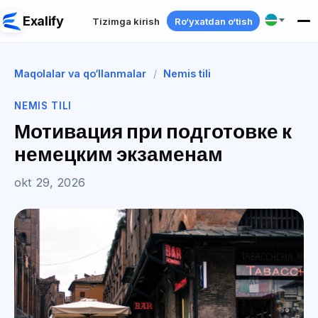
Exalify
Tizimga kirish
Ro‘yxatdan o‘tish
Maqolalar va qo‘llanmalar
/
Nemis tili
NEMIS TILI
Мотивация при подготовке к
немецким экзаменам
okt 29, 2026