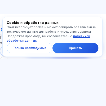
Какие экзамены есть?
С чего начать?
Что входит в тариф?
Спросите про Exalify…
Cookie и обработка данных
Сайт использует cookie и может собирать обезличенные
Exalify
технические данные для работы и улучшения сервиса.
Продолжая просмотр, вы соглашаетесь с
политикой
Напишите нам!
Подготовка к международным языковым
обработки данных
.
Спросите про тарифы,
экзаменам
экзамены и с чего
Только необходимые
Принять
начать — ответим в
Войти
Регистрация
чате за минуту.
РАЗДЕЛЫ
ДОКУМЕНТЫ
Главная
Политика
Тесты
конфиденциальности
Статьи
Пользовательское
Тарифы
соглашение