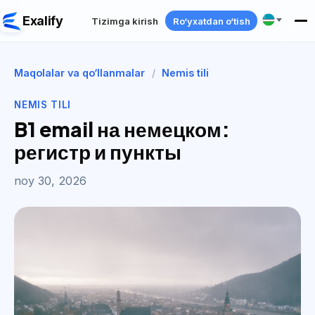
Exalify
Tizimga kirish
Ro‘yxatdan o‘tish
Maqolalar va qo‘llanmalar
/
Nemis tili
NEMIS TILI
B1 email на немецком:
регистр и пункты
noy 30, 2026