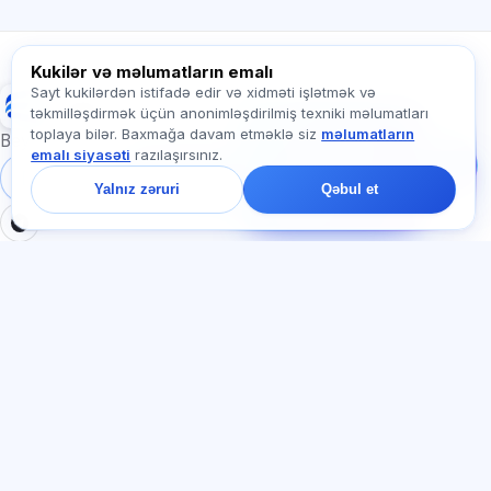
Exalify haqqında soruşun…
Kukilər və məlumatların emalı
Sayt kukilərdən istifadə edir və xidməti işlətmək və
Exalify
təkmilləşdirmək üçün anonimləşdirilmiş texniki məlumatları
Bizə yazın!
toplaya bilər. Baxmağa davam etməklə siz
məlumatların
Tariflər, imtahanlar və
Beynəlxalq dil imtahanlarına hazırlıq
emalı siyasəti
razılaşırsınız.
ya haradan başlamaq
barədə soruşun — çatda
Daxil ol
Qeydiyyat
Yalnız zəruri
Qəbul et
bir dəqiqə ərzində
cavab veririk.
BÖLMƏLƏR
HÜQUQI
Ana səhifə
Məxfilik siyasəti
Testlər
İstifadəçi müqaviləsi
Məqalələr
Xidmət qaydaları
Tariflər
Referal proqramı
О нас
Reklam razılığı
Əlaqə
Kuki siyasəti
Qoşul