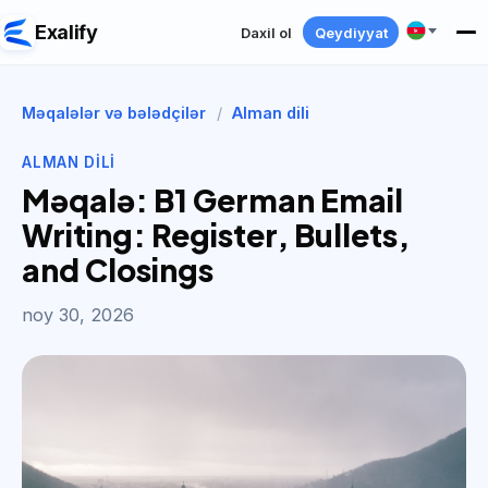
Exalify
Daxil ol
Qeydiyyat
Məqalələr və bələdçilər
/
Alman dili
ALMAN DILI
Məqalə: B1 German Email
Writing: Register, Bullets,
and Closings
noy 30, 2026