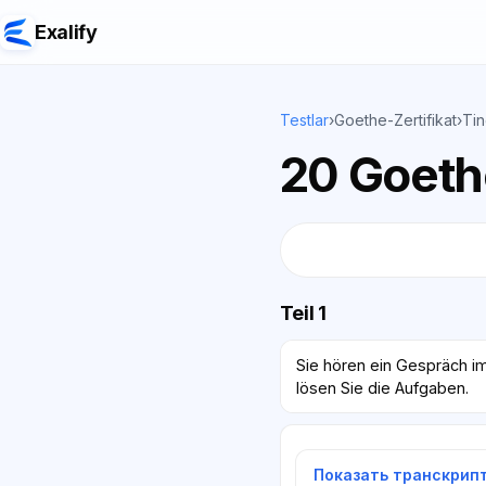
Exalify
Testlar
›
Goethe-Zertifikat
›
Tin
20 Goethe
Teil 1
Sie hören ein Gespräch i
lösen Sie die Aufgaben.
Показать транскрип