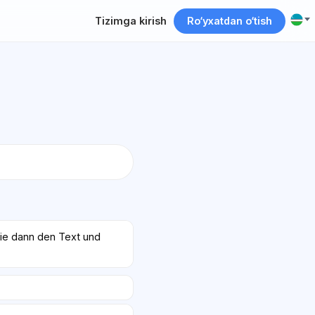
Tizimga kirish
Ro‘yxatdan o‘tish
ie dann den Text und