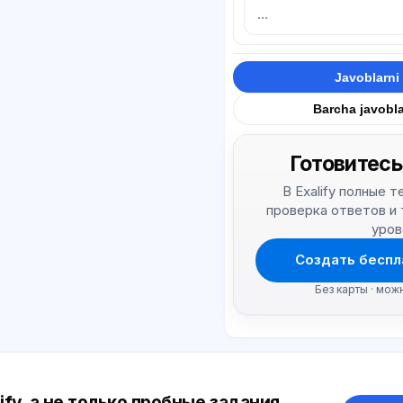
Javoblarni 
Barcha javobla
Готовитесь
В Exalify полные 
проверка ответов и
уров
Создать беспл
Без карты · мож
ify, а не только пробные задания