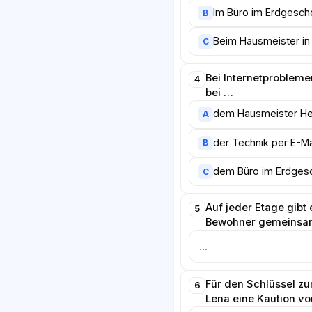
Im Büro im Erdgesch
B
Beim Hausmeister i
C
Bei Internetprobleme
4
bei …
dem Hausmeister He
A
der Technik per E-Ma
B
dem Büro im Erdges
C
Auf jeder Etage gibt e
5
Bewohner gemeinsam
Für den Schlüssel 
6
Lena eine Kaution vo