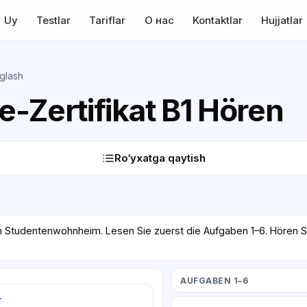
Uy
Testlar
Tariflar
О нас
Kontaktlar
Hujjatlar
glash
-Zertifikat B1 Hören
Ro‘yxatga qaytish
m Studentenwohnheim. Lesen Sie zuerst die Aufgaben 1–6. Hören S
AUFGABEN 1–6
т