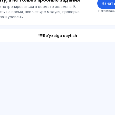
Начать
 потренироваться в формате экзамена. В
Регистраци
ты на время, все четыре модуля, проверка
 ваш уровень.
Ro‘yxatga qaytish