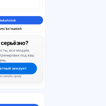
tekshirish
rni ko‘rsatish
 серьёзно?
тесты, все модули,
 тренировки под ваш
ень.
атный аккаунт
но начать сразу