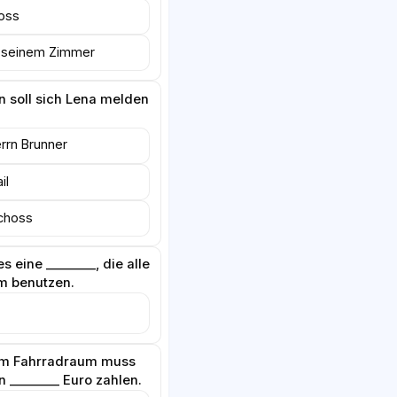
oss
n seinem Zimmer
n soll sich Lena melden
rrn Brunner
il
choss
s eine ________, die alle
 benutzen.
zum Fahrradraum muss
n ________ Euro zahlen.