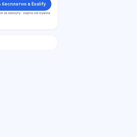
 бесплатно в Exalify
я за минуту · карта не нужна
SI maslahatchi
Salom! Exalify imkoniyatlari, obuna,
imtihonga tayyorgarlik yoki qayerdan
boshlash haqida so‘rang.
Qanday yordam berasiz?
Narxni qanday bilaman?
Qaysi imtihonlar bor?
Qayerdan boshlash kerak?