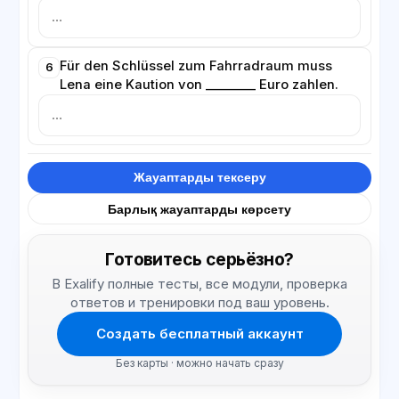
Für den Schlüssel zum Fahrradraum muss
6
Lena eine Kaution von ________ Euro zahlen.
Жауаптарды тексеру
Барлық жауаптарды көрсету
Готовитесь серьёзно?
В Exalify полные тесты, все модули, проверка
ответов и тренировки под ваш уровень.
Создать бесплатный аккаунт
Без карты · можно начать сразу