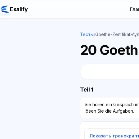
Exalify
Гла
Тесты
›
Goethe-Zertifikat
›
Ау
20 Goethe
Teil 1
Sie hören ein Gespräch i
lösen Sie die Aufgaben.
Показать транскрип