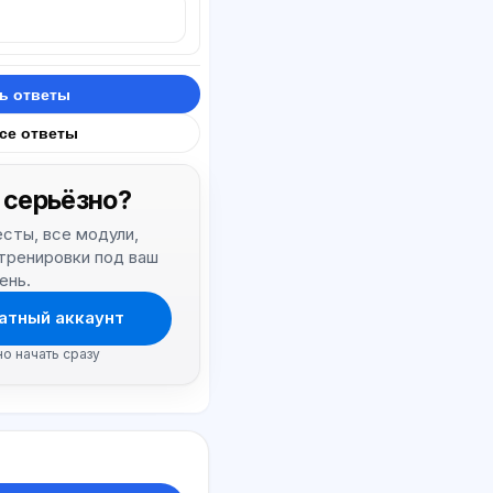
ь ответы
все ответы
 серьёзно?
тесты, все модули,
 тренировки под ваш
ень.
атный аккаунт
но начать сразу