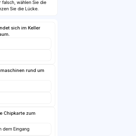
r falsch, wählen Sie die
nzen Sie die Lücke.
det sich im Keller
aum.
hmaschinen rund um
e Chipkarte zum
n dem Eingang