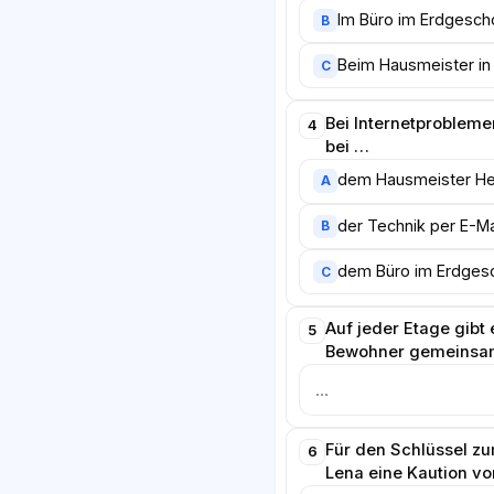
Im Büro im Erdgesch
B
Beim Hausmeister i
C
Bei Internetprobleme
4
bei …
dem Hausmeister He
A
der Technik per E-Ma
B
dem Büro im Erdges
C
Auf jeder Etage gibt e
5
Bewohner gemeinsam
Für den Schlüssel 
6
Lena eine Kaution vo