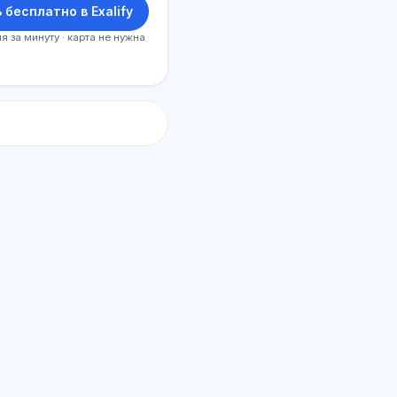
 бесплатно в Exalify
я за минуту · карта не нужна
ИИ консультант
Здравствуйте! Спросите про
возможности Exalify, подписки,
подготовку к экзаменам или с чего
начать.
Как работает приложение?
Как узнать стоимость?
Какие экзамены есть?
С чего начать?
Что входит в тариф?