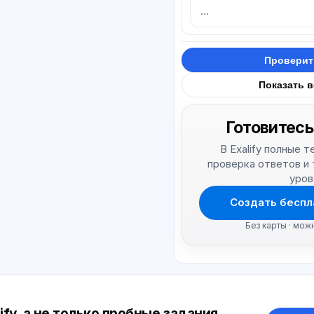
Проверит
Показать 
Готовитесь
В Exalify полные 
проверка ответов и
уров
Создать беспл
Без карты · мож
ify, а не только пробные задания