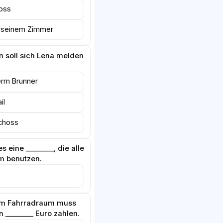
oss
n seinem Zimmer
n soll sich Lena melden
rrn Brunner
il
choss
s eine ________, die alle
 benutzen.
zum Fahrradraum muss
n ________ Euro zahlen.