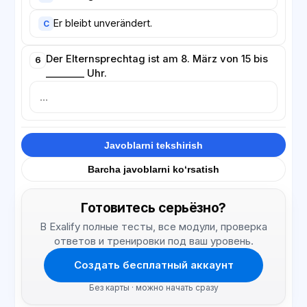
Er bleibt unverändert.
C
Der Elternsprechtag ist am 8. März von 15 bis
6
________ Uhr.
Javoblarni tekshirish
Barcha javoblarni ko‘rsatish
Готовитесь серьёзно?
В Exalify полные тесты, все модули, проверка
ответов и тренировки под ваш уровень.
Создать бесплатный аккаунт
Без карты · можно начать сразу