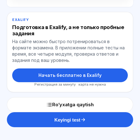
EXALIFY
Подготовка в Exalify, а не только пробные
задания
На сайте можно быстро потренироваться в
формате экзамена. В приложении полные тесты на
время, все четыре модуля, проверка ответов и
задания под ваш уровень.
Начать бесплатно в Exalify
Регистрация за минуту · карта не нужна
Ro‘yxatga qaytish
Keyingi test