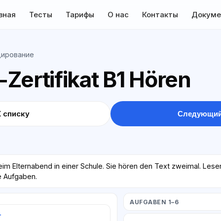
вная
Тесты
Тарифы
О нас
Контакты
Докуме
дирование
Zertifikat B1 Hören
К списку
Следующий
im Elternabend in einer Schule. Sie hören den Text zweimal. Lese
ie Aufgaben.
AUFGABEN 1–6
т