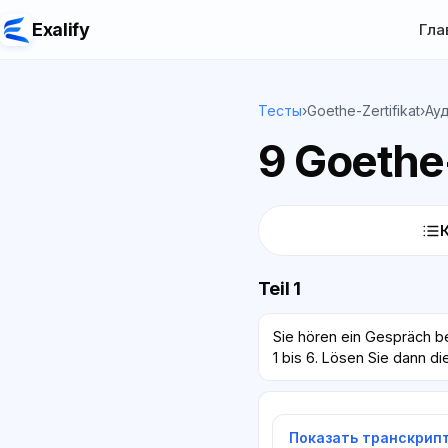
Exalify
Гла
Тесты
›
Goethe-Zertifikat
›
Ау
9 Goethe-
Teil 1
Sie hören ein Gespräch be
1 bis 6. Lösen Sie dann d
Показать транскрип