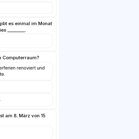
ibt es einmal im Monat
es ________.
em Computerraum?
rferien renoviert und
te.
.
ist am 8. März von 15