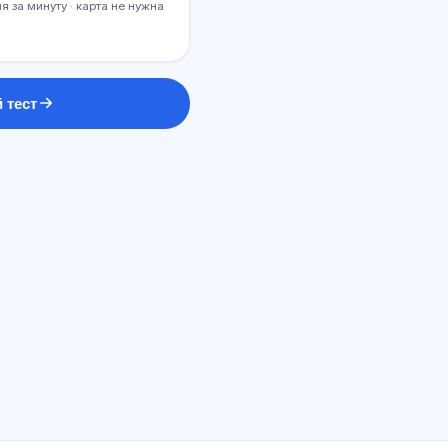
я за минуту · карта не нужна
 тест
ИИ консультант
Здравствуйте! Спросите про
возможности Exalify, подписки,
подготовку к экзаменам или с чего
начать.
Как работает приложение?
Как узнать стоимость?
Какие экзамены есть?
С чего начать?
Что входит в тариф?