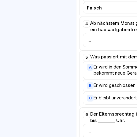
Falsch
Ab nächstem Monat g
4
ein hausaufgabenfrei
Was passiert mit d
5
Er wird in den Somme
A
bekommt neue Gerä
Er wird geschlossen.
B
Er bleibt unverändert
C
Der Elternsprechtag 
6
bis ________ Uhr.