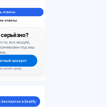
ь ответы
все ответы
 серьёзно?
тесты, все модули,
 тренировки под ваш
ень.
атный аккаунт
но начать сразу
 бесплатно в Exalify