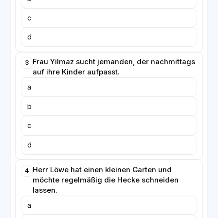
c
d
Frau Yilmaz sucht jemanden, der nachmittags
3
auf ihre Kinder aufpasst.
a
b
c
d
Herr Löwe hat einen kleinen Garten und
4
möchte regelmäßig die Hecke schneiden
lassen.
a