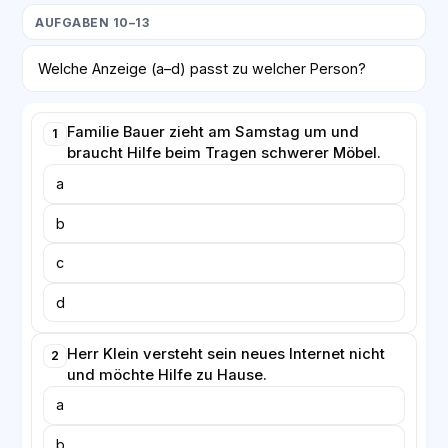
AUFGABEN 10–13
Welche Anzeige (a–d) passt zu welcher Person?
Familie Bauer zieht am Samstag um und
1
braucht Hilfe beim Tragen schwerer Möbel.
a
b
c
d
Herr Klein versteht sein neues Internet nicht
2
und möchte Hilfe zu Hause.
a
b