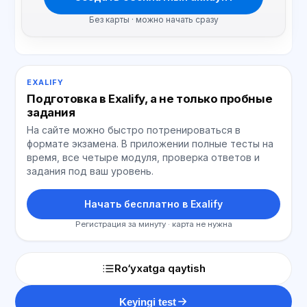
Без карты · можно начать сразу
EXALIFY
Подготовка в Exalify, а не только пробные
задания
На сайте можно быстро потренироваться в
формате экзамена. В приложении полные тесты на
время, все четыре модуля, проверка ответов и
задания под ваш уровень.
Начать бесплатно в Exalify
Регистрация за минуту · карта не нужна
Ro‘yxatga qaytish
Keyingi test