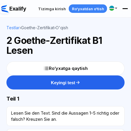
Exalify
Tizimga kirish
Ro‘yxatdan o‘tish
Testlar
›
Goethe-Zertifikat
›
O'qish
2 Goethe-Zertifikat B1
Lesen
Ro‘yxatga qaytish
Keyingi test
Teil 1
Lesen Sie den Text. Sind die Aussagen 1–5 richtig oder
falsch? Kreuzen Sie an.