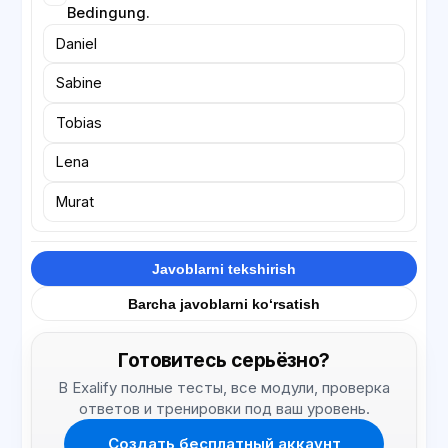
Bedingung.
Daniel
Sabine
Tobias
Lena
Murat
Javoblarni tekshirish
Barcha javoblarni ko‘rsatish
Готовитесь серьёзно?
В Exalify полные тесты, все модули, проверка
ответов и тренировки под ваш уровень.
Создать бесплатный аккаунт