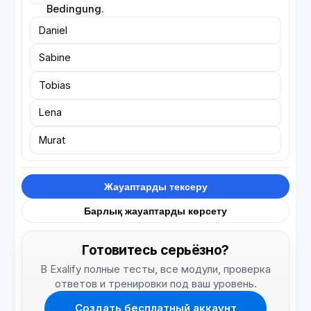
Bedingung.
Daniel
Sabine
Tobias
Lena
Murat
Жауаптарды тексеру
Барлық жауаптарды көрсету
Готовитесь серьёзно?
В Exalify полные тесты, все модули, проверка
ответов и тренировки под ваш уровень.
Создать бесплатный аккаунт