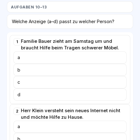
AUFGABEN 10–13
Welche Anzeige (a–d) passt zu welcher Person?
Familie Bauer zieht am Samstag um und
1
braucht Hilfe beim Tragen schwerer Möbel.
a
b
c
d
Herr Klein versteht sein neues Internet nicht
2
und möchte Hilfe zu Hause.
a
b