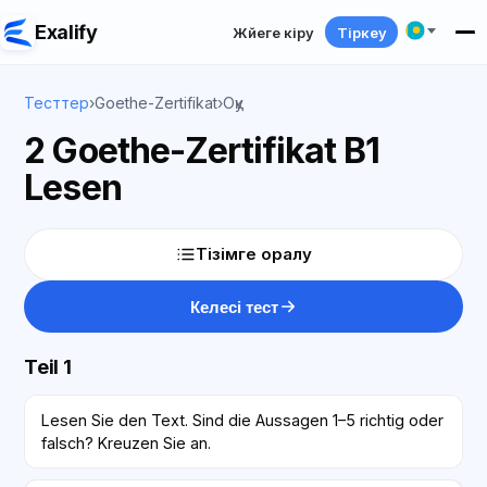
Exalify
Жүйеге кіру
Тіркеу
Тесттер
›
Goethe-Zertifikat
›
Оқу
2 Goethe-Zertifikat B1
Lesen
Тізімге оралу
Келесі тест
Teil 1
Lesen Sie den Text. Sind die Aussagen 1–5 richtig oder
falsch? Kreuzen Sie an.