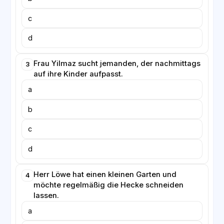
c
d
Frau Yilmaz sucht jemanden, der nachmittags
3
auf ihre Kinder aufpasst.
a
b
c
d
Herr Löwe hat einen kleinen Garten und
4
möchte regelmäßig die Hecke schneiden
lassen.
a