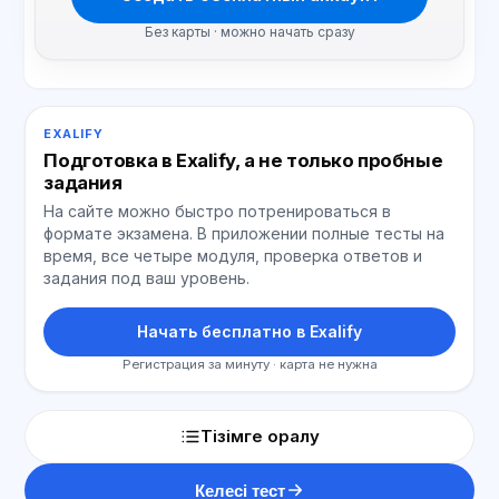
Без карты · можно начать сразу
EXALIFY
Подготовка в Exalify, а не только пробные
задания
На сайте можно быстро потренироваться в
формате экзамена. В приложении полные тесты на
время, все четыре модуля, проверка ответов и
задания под ваш уровень.
Начать бесплатно в Exalify
Регистрация за минуту · карта не нужна
Тізімге оралу
Келесі тест