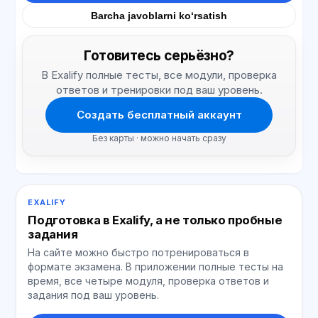
Barcha javoblarni ko‘rsatish
Готовитесь серьёзно?
В Exalify полные тесты, все модули, проверка
ответов и тренировки под ваш уровень.
Создать бесплатный аккаунт
Без карты · можно начать сразу
EXALIFY
Подготовка в Exalify, а не только пробные
задания
На сайте можно быстро потренироваться в
формате экзамена. В приложении полные тесты на
время, все четыре модуля, проверка ответов и
задания под ваш уровень.