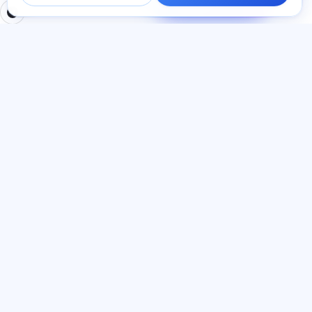
javob beramiz.
BO'LIMLAR
HUJJATLAR
Uy
Maxfiylik siyosati
Testlar
Foydalanuvchi kelishuvi
Maqolalar
Xizmat qoidalari
Tariflar
Referal dasturi
О нас
Reklamaga rozilik
Kontaktlar
Cookie-fayllar
Qo'shilish
TIL
O‘zbek tili
© 2026 Exalify. Barcha huquqlar himoyalangan.