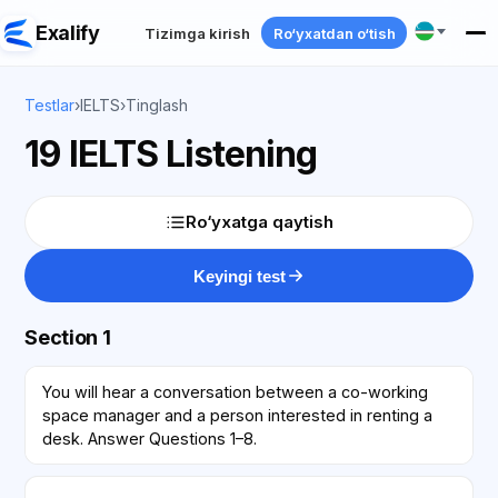
Exalify
Tizimga kirish
Ro‘yxatdan o‘tish
Testlar
›
IELTS
›
Tinglash
19 IELTS Listening
Ro‘yxatga qaytish
Keyingi test
Section 1
You will hear a conversation between a co-working
space manager and a person interested in renting a
desk. Answer Questions 1–8.