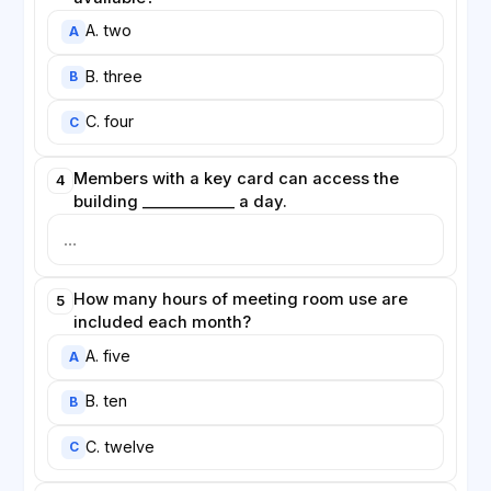
A. two
A
B. three
B
C. four
C
Members with a key card can access the
4
building ____________ a day.
How many hours of meeting room use are
5
included each month?
A. five
A
B. ten
B
C. twelve
C