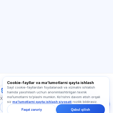
SI maslahatchi
Salom! Exalify imkoniyatlari, obuna, imtihonga
tayyorgarlik yoki qayerdan boshlash haqida
so‘rang.
Qanday yordam berasiz?
Narxni qanday bilaman?
Qaysi imtihonlar bor?
Qayerdan boshlash kerak?
Obunaga nima kiradi?
Exalify haqida so‘rang…
Cookie-fayllar va maʼlumotlarni qayta ishlash
Sayt cookie-fayllardan foydalanadi va xizmatni ishlatish
Exalify
hamda yaxshilash uchun anonimlashtirilgan texnik
Bizga yozing!
maʼlumotlarni toʻplashi mumkin. Koʻrishni davom etish orqali
Tariflar, imtihonlar yoki
Xalqaro til imtihonlariga tayyorgarlik
siz
maʼlumotlarni qayta ishlash siyosati
rozilik bildirasiz.
nimadan boshlash
haqida so‘rang —
Tizimga kirish
Ro‘yxatdan o‘tish
Faqat zaruriy
Qabul qilish
chatda bir daqiqa ichida