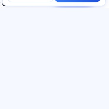
cavab veririk.
BÖLMƏLƏR
HÜQUQI
Ana səhifə
Məxfilik siyasəti
Testlər
İstifadəçi müqaviləsi
Məqalələr
Xidmət qaydaları
Tariflər
Referal proqramı
О нас
Reklam razılığı
Əlaqə
Kuki siyasəti
Qoşul
DIL
Azərbaycan dili
© 2026 Exalify. Bütün hüquqlar qorunur.