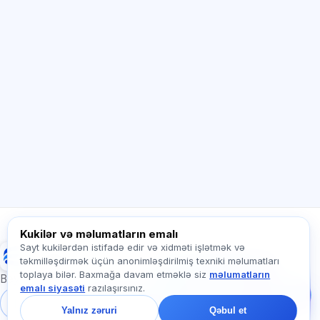
Sİ məsləhətçi
Salam! Exalify imkanları, abunəlik, imtahana
hazırlıq və ya haradan başlamaq barədə
soruşun.
Necə kömək edirsiz?
Qiyməti necə öyrənim?
Hansı imtahanlar var?
Haradan başlamalıyam?
Abunəyə nə daxildir?
Exalify haqqında soruşun…
Kukilər və məlumatların emalı
Sayt kukilərdən istifadə edir və xidməti işlətmək və
Exalify
təkmilləşdirmək üçün anonimləşdirilmiş texniki məlumatları
Bizə yazın!
toplaya bilər. Baxmağa davam etməklə siz
məlumatların
Tariflər, imtahanlar və
Beynəlxalq dil imtahanlarına hazırlıq
emalı siyasəti
razılaşırsınız.
ya haradan başlamaq
barədə soruşun — çatda
Daxil ol
Qeydiyyat
Yalnız zəruri
Qəbul et
bir dəqiqə ərzində