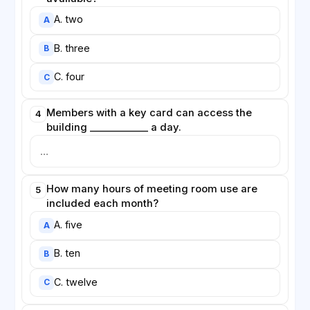
A. two
A
B. three
B
C. four
C
Members with a key card can access the
4
building ____________ a day.
How many hours of meeting room use are
5
included each month?
A. five
A
B. ten
B
C. twelve
C