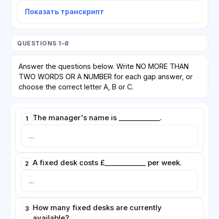
Показать транскрипт
QUESTIONS 1–8
Answer the questions below. Write NO MORE THAN
TWO WORDS OR A NUMBER for each gap answer, or
choose the correct letter A, B or C.
The manager's name is ____________.
1
A fixed desk costs £____________ per week.
2
How many fixed desks are currently
3
available?