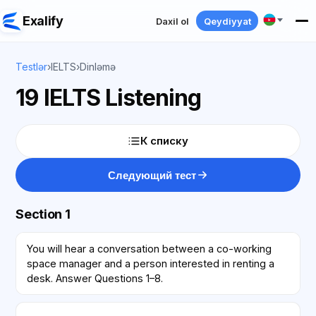
Exalify
Daxil ol
Qeydiyyat
Testlər
›
IELTS
›
Dinləmə
19 IELTS Listening
К списку
Следующий тест
Section 1
You will hear a conversation between a co-working
space manager and a person interested in renting a
desk. Answer Questions 1–8.