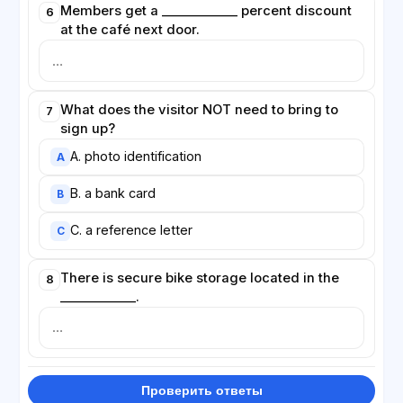
Members get a ____________ percent discount
6
at the café next door.
What does the visitor NOT need to bring to
7
sign up?
A. photo identification
A
B. a bank card
B
C. a reference letter
C
There is secure bike storage located in the
8
____________.
Проверить ответы