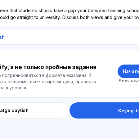
ve that students should take a gap year between finishing school 
hould go straight to university. Discuss both views and give your o
sh
ify, а не только пробные задания
Начать
 потренироваться в формате экзамена. В
Регистраци
ты на время, все четыре модуля, проверка
 ваш уровень.
atga qaytish
Keyingi t