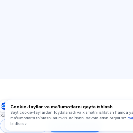
Exalify
Cookie-fayllar va maʼlumotlarni qayta ishlash
Sayt cookie-fayllardan foydalanadi va xizmatni ishlatish hamda y
Xalqaro til imtihonlariga tayyorgarlik
maʼlumotlarni toʻplashi mumkin. Koʻrishni davom etish orqali siz
ma
bildirasiz.
Tizimga kirish
Ro‘yxatdan o‘tish