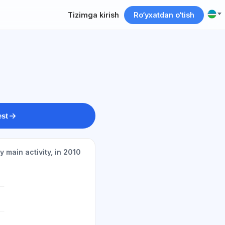
Tizimga kirish
Ro‘yxatdan o‘tish
est
 main activity, in 2010