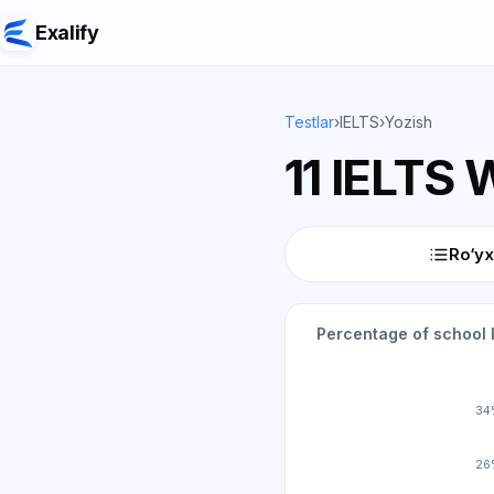
Exalify
Testlar
›
IELTS
›
Yozish
11 IELTS 
Ro‘yx
Percentage of school l
34
26