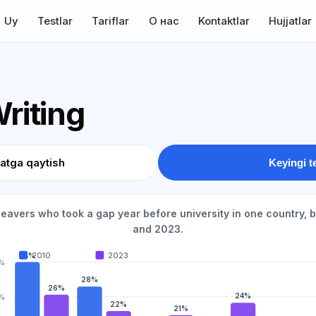
Uy
Testlar
Tariflar
О нас
Kontaktlar
Hujjatlar
Writing
atga qaytish
Keyingi t
eavers who took a gap year before university in one country, by
and 2023.
34%
2010
2023
%
28%
26%
24%
%
22%
21%