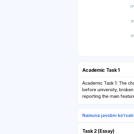
1
9
0
Academic Task 1
Academic Task 1: The cha
before university, broken
reporting the main featu
Namuna javobni ko‘rsati
Task 2 (Essay)