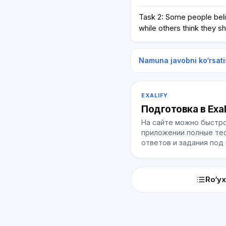
Task 2: Some people belie
while others think they s
Namuna javobni ko‘rsati
EXALIFY
Подготовка в Exal
На сайте можно быстро
приложении полные тес
ответов и задания под
Ro‘yx