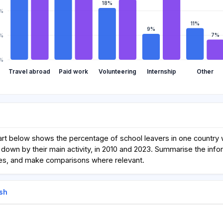
18%
7%
11%
9%
7%
%
%
Travel abroad
Paid work
Volunteering
Internship
Other
rt below shows the percentage of school leavers in one country 
 down by their main activity, in 2010 and 2023. Summarise the info
res, and make comparisons where relevant.
sh