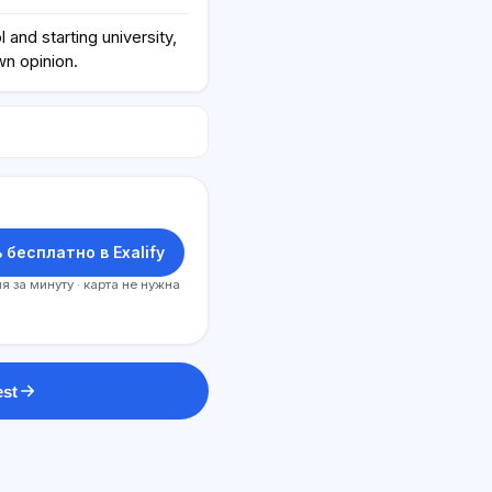
and starting university,
wn opinion.
 бесплатно в Exalify
я за минуту · карта не нужна
est
SI maslahatchi