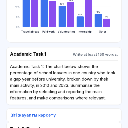
21%
18%
17%
11%
9%
7%
9%
0%
Travel abroad
Paid work
Volunteering
Internship
Other
Academic Task 1
Write at least 150 words.
Academic Task 1: The chart below shows the
percentage of school leavers in one country who took
a gap year before university, broken down by their
main activity, in 2010 and 2023. Summarise the
information by selecting and reporting the main
features, and make comparisons where relevant.
Үлгі жауапты көрсету