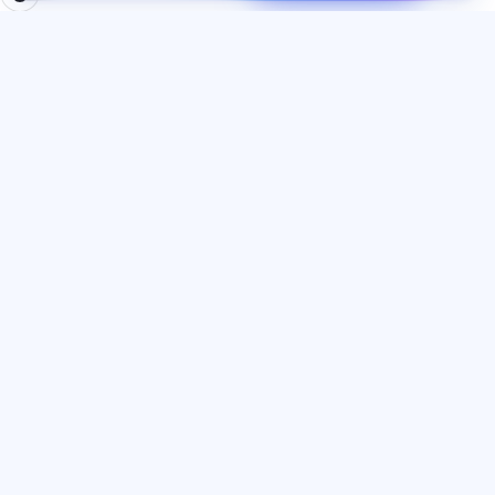
БӨЛІМДЕР
ҚҰЖАТТАР
Үй
Құпиялылық саясаты
Тесттер
Пайдаланушы келісімі
Мақалалар
Қызмет көрсету ережелері
Тарифтер
Реферал бағдарламасы
О нас
Жарнамаға келісім
Контактілер
Cookie файлдары
Қосылыңыз
ТІЛ
Қазақ тілі
© 2026 Exalify. Барлық құқықтар қорғалған.
ИП Домбровский Александр Дмитриевич
·
ИНН 773385267530
·