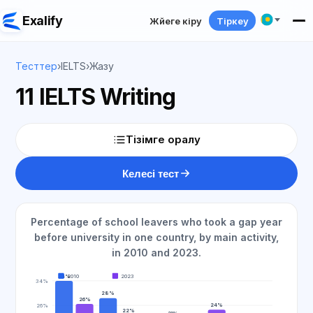
Exalify
Жүйеге кіру
Тіркеу
Тесттер
›
IELTS
›
Жазу
11 IELTS Writing
Тізімге оралу
Келесі тест
Percentage of school leavers who took a gap year
before university in one country, by main activity,
in 2010 and 2023.
34%
2010
2023
34%
28%
26%
24%
26%
22%