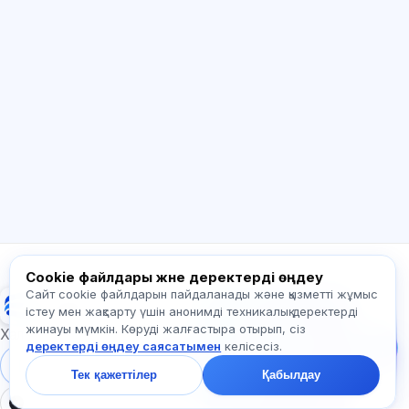
ЖИ консультант
Сәлем! Exalify мүмкіндіктері, жазылым,
емтиханға дайындық немесе қайдан
бастау керек туралы сұраңыз.
Қалай көмектесесіз?
Бағаны қалай білемін?
Қандай емтихандар бар?
Қайдан бастау керек?
Жазылымға не кіреді?
Exalify туралы сұраңыз…
Cookie файлдары және деректерді өңдеу
Сайт cookie файлдарын пайдаланады және қызметті жұмыс
Exalify
Бізге жазыңыз!
істеу мен жақсарту үшін анонимді техникалық деректерді
Тарифтер,
жинауы мүмкін. Көруді жалғастыра отырып, сіз
емтихандар немесе
Халықаралық тіл емтихандарына дайындық
деректерді өңдеу саясатымен
келісесіз.
неден бастау туралы
сұраңыз — чатта бір
Жүйеге кіру
Тіркеу
Тек қажеттілер
Қабылдау
минут ішінде жауап
береміз.