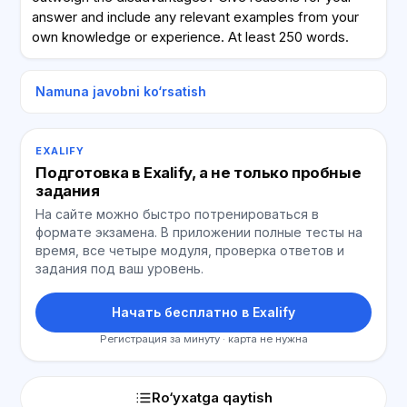
answer and include any relevant examples from your
own knowledge or experience. At least 250 words.
Namuna javobni ko‘rsatish
EXALIFY
Подготовка в Exalify, а не только пробные
задания
На сайте можно быстро потренироваться в
формате экзамена. В приложении полные тесты на
время, все четыре модуля, проверка ответов и
задания под ваш уровень.
Начать бесплатно в Exalify
Регистрация за минуту · карта не нужна
Ro‘yxatga qaytish