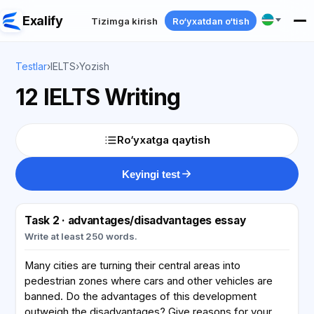
Exalify
Tizimga kirish
Ro‘yxatdan o‘tish
Testlar
›
IELTS
›
Yozish
12 IELTS Writing
Ro‘yxatga qaytish
Keyingi test
Task 2 · advantages/disadvantages essay
Write at least 250 words.
Many cities are turning their central areas into
pedestrian zones where cars and other vehicles are
banned. Do the advantages of this development
outweigh the disadvantages? Give reasons for your