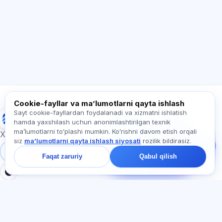
tayyorgarlik yoki qayerdan boshlash haqida
so‘rang.
Qanday yordam berasiz?
Narxni qanday bilaman?
Qaysi imtihonlar bor?
Qayerdan boshlash kerak?
Obunaga nima kiradi?
Exalify haqida so‘rang…
Cookie-fayllar va maʼlumotlarni qayta ishlash
Sayt cookie-fayllardan foydalanadi va xizmatni ishlatish
Exalify
hamda yaxshilash uchun anonimlashtirilgan texnik
Bizga yozing!
maʼlumotlarni toʻplashi mumkin. Koʻrishni davom etish orqali
Tariflar, imtihonlar yoki
Xalqaro til imtihonlariga tayyorgarlik
siz
maʼlumotlarni qayta ishlash siyosati
rozilik bildirasiz.
nimadan boshlash
haqida so‘rang —
Tizimga kirish
Ro‘yxatdan o‘tish
Faqat zaruriy
Qabul qilish
chatda bir daqiqa ichida
javob beramiz.
BO'LIMLAR
HUJJATLAR
Uy
Maxfiylik siyosati