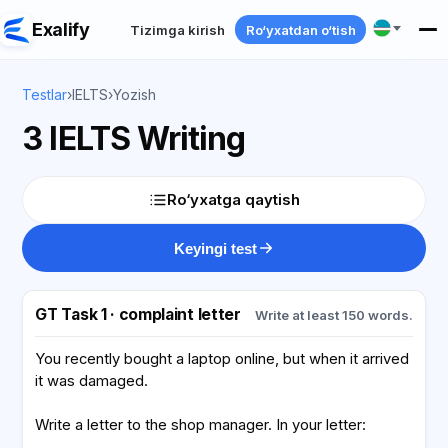
Exalify
Tizimga kirish
Ro‘yxatdan o‘tish
Testlar
›
IELTS
›
Yozish
3 IELTS Writing
Ro‘yxatga qaytish
Keyingi test
GT Task 1 · complaint letter
Write at least 150 words.
You recently bought a laptop online, but when it arrived
it was damaged.
Write a letter to the shop manager. In your letter: