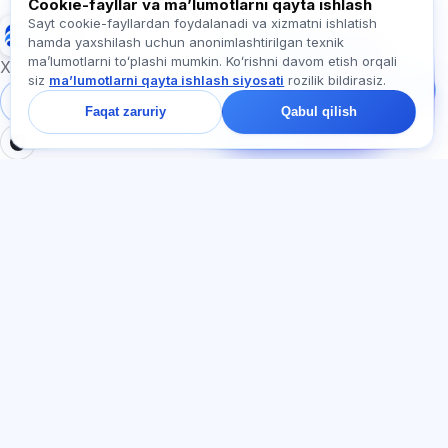
Cookie-fayllar va maʼlumotlarni qayta ishlash
Sayt cookie-fayllardan foydalanadi va xizmatni ishlatish
Exalify
hamda yaxshilash uchun anonimlashtirilgan texnik
Bizga yozing!
maʼlumotlarni toʻplashi mumkin. Koʻrishni davom etish orqali
Tariflar, imtihonlar yoki
Xalqaro til imtihonlariga tayyorgarlik
siz
maʼlumotlarni qayta ishlash siyosati
rozilik bildirasiz.
nimadan boshlash
haqida so‘rang —
Tizimga kirish
Ro‘yxatdan o‘tish
Faqat zaruriy
Qabul qilish
chatda bir daqiqa ichida
javob beramiz.
BO'LIMLAR
HUJJATLAR
Uy
Maxfiylik siyosati
Testlar
Foydalanuvchi kelishuvi
Maqolalar
Xizmat qoidalari
Tariflar
Referal dasturi
О нас
Reklamaga rozilik
Kontaktlar
Cookie-fayllar
Qo'shilish
TIL