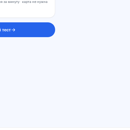
я за минуту · карта не нужна
 тест
ИИ консультант
Здравствуйте! Спросите про
возможности Exalify, подписки,
подготовку к экзаменам или с чего
начать.
Как работает приложение?
Как узнать стоимость?
Какие экзамены есть?
С чего начать?
Что входит в тариф?