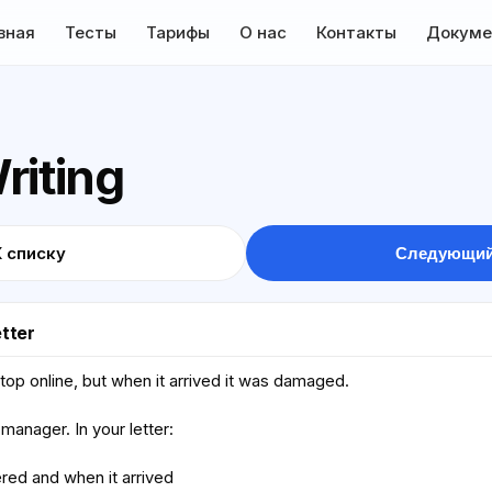
вная
Тесты
Тарифы
О нас
Контакты
Докуме
riting
К списку
Следующий
etter
top online, but when it arrived it was damaged.
 manager. In your letter:
red and when it arrived