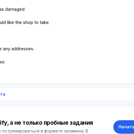
was damaged
ld like the shop to take
e any addresses.
ws:
ета
ify, а не только пробные задания
Начать
 потренироваться в формате экзамена. В