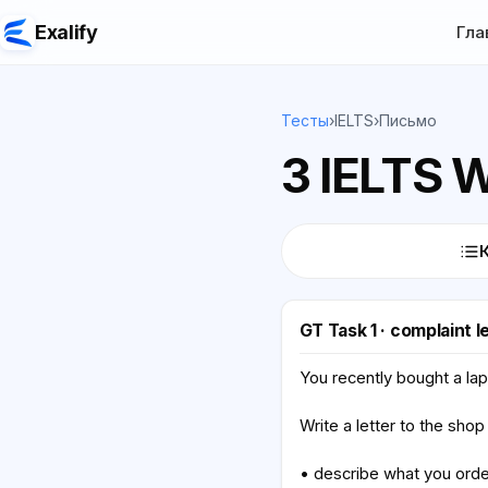
Exalify
Гла
Тесты
›
IELTS
›
Письмо
3 IELTS W
GT Task 1 · complaint l
You recently bought a lap
Write a letter to the shop
• describe what you orde