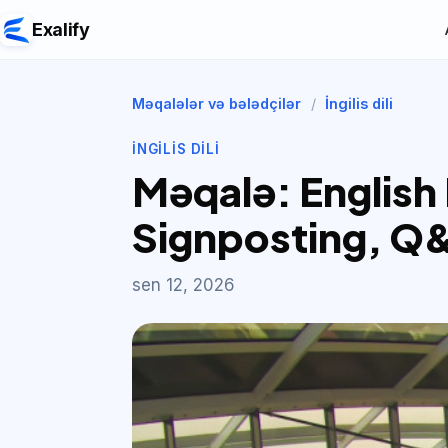
Exalify
Məqalələr və bələdçilər
/
İngilis dili
İNGILIS DILI
Məqalə: English 
Signposting, Q
sen 12, 2026