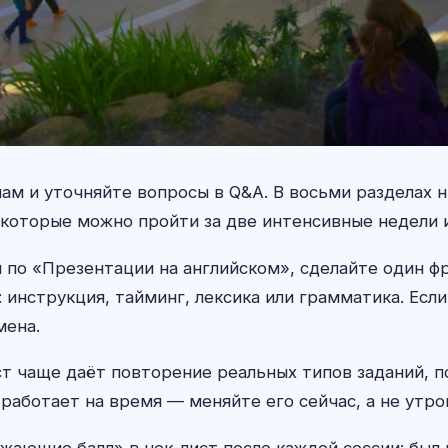
делам и уточняйте вопросы в Q&A. В восьми разделах
которые можно пройти за две интенсивные недели и
 по «Презентации на английском», сделайте один ф
инструкция, тайминг, лексика или грамматика. Есл
мена.
ст чаще даёт повторение реальных типов заданий, п
работает на время — меняйте его сейчас, а не утро
жающие балл» в чек-лист после каждой сессии: был