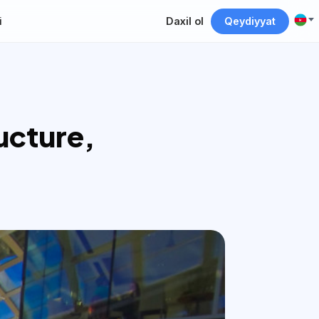
i
Daxil ol
Qeydiyyat
ucture,