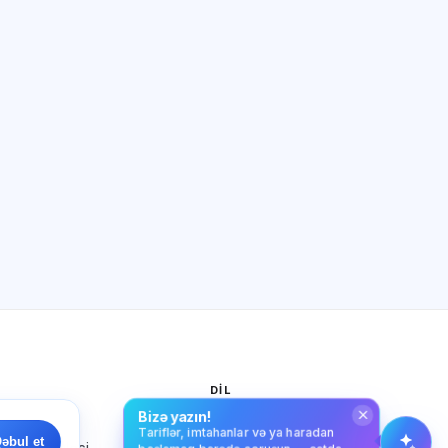
Sİ məsləhətçi
Salam! Exalify imkanları, abunəlik,
imtahana hazırlıq və ya haradan
başlamaq barədə soruşun.
Necə kömək edirsiz?
Qiyməti necə öyrənim?
Hansı imtahanlar var?
Haradan başlamalıyam?
Abunəyə nə daxildir?
Exalify haqqında soruşun…
I
DIL
Bizə yazın!
k siyasəti
Azərbaycan dili
Tariflər, imtahanlar və ya haradan
əbul et