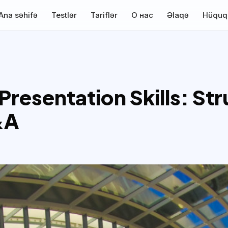
Ana səhifə
Testlər
Tariflər
О нас
Əlaqə
Hüquq
Presentation Skills: Str
&A