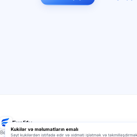
Exalify
Kukilər və məlumatların emalı
Beynəlxalq dil imtahanlarına hazırlıq
Sayt kukilərdən istifadə edir və xidməti işlətmək və təkmilləşdirmə