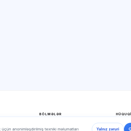
BÖLMƏLƏR
HÜQUQ
Ana səhifə
Məxfili
k üçün anonimləşdirilmiş texniki məlumatları
Yalnız zəruri
Q