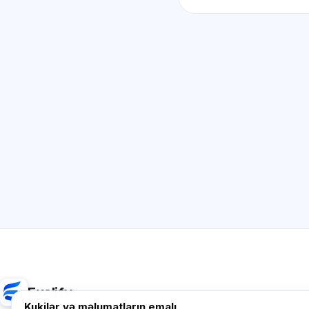
Exalify
Kukilər və məlumatların emalı