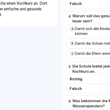
che einen Kochkurs an. Dort
Falsch
man einfache und gesunde
t.
Warum soll das gesu
4
teuer sein?
 das Trinken spielt eine große
Damit sich alle Kinde
A
 gibt es heute Wasserspender, an
können.
nlos Wasser bekommen. Süße
n oft nicht mehr verkauft.
Damit die Schule meh
B
Kinder genug trinken müssen,
Damit die Eltern we
C
n zu können.
Ernährung in der Schule allein
Die Schule bietet je
5
e sollten die Eltern auf eine
Kochkurs an.
chten. Trotzdem sind sich
Richtig
 Schule kann ein guter Ort sein,
hnheiten beizubringen.
Falsch
Was bekommen die K
6
Wasserspendern?