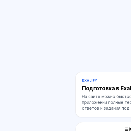
EXALIFY
Подготовка в Exal
На сайте можно быстро
приложении полные тес
ответов и задания под