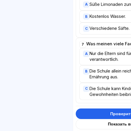
Süße Limonaden zum 
A
Kostenlos Wasser.
B
Verschiedene Säfte.
C
Was meinen viele Fac
7
Nur die Eltern sind f
A
verantwortlich.
Die Schule allein rei
B
Ernährung aus.
Die Schule kann Kin
C
Gewohnheiten beibri
Проверит
Показать 