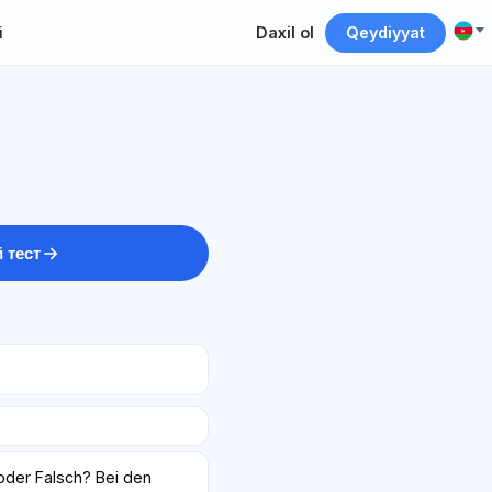
i
Daxil ol
Qeydiyyat
 тест
oder Falsch? Bei den