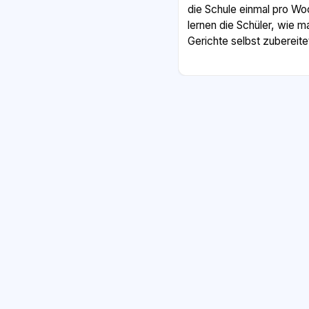
die Schule einmal pro Wo
lernen die Schüler, wie 
Gerichte selbst zubereite
Nicht nur das Essen, auch
Rolle. An vielen Schulen
denen die Kinder koste
Limonaden werden dagege
Experten betonen, dass 
um sich gut konzentriere
Natürlich ist die gesunde 
nicht genug. Auch zu Haus
ausgewogene Ernährung a
viele Fachleute einig: Die
um Kindern gesunde Gewo