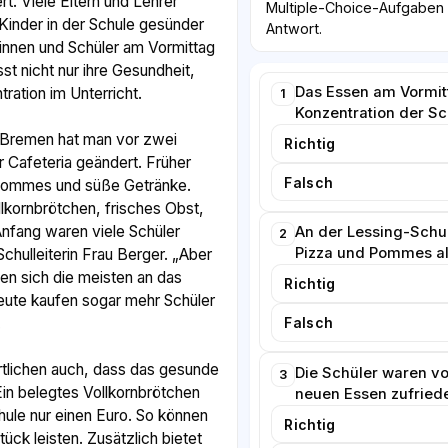
t. Viele Eltern und Lehrer
Multiple-Choice-Aufgaben w
Kinder in der Schule gesünder
Antwort.
innen und Schüler am Vormittag
st nicht nur ihre Gesundheit,
Das Essen am Vormitt
ration im Unterricht.
1
Konzentration der Sc
n Bremen hat man vor zwei
Richtig
r Cafeteria geändert. Früher
Falsch
 Pommes und süße Getränke.
llkornbrötchen, frisches Obst,
nfang waren viele Schüler
An der Lessing-Schul
2
Pizza und Pommes al
Schulleiterin Frau Berger. „Aber
n sich die meisten an das
Richtig
ute kaufen sogar mehr Schüler
Falsch
.
rtlichen auch, dass das gesunde
Die Schüler waren v
3
 Ein belegtes Vollkornbrötchen
neuen Essen zufried
hule nur einen Euro. So können
Richtig
tück leisten. Zusätzlich bietet