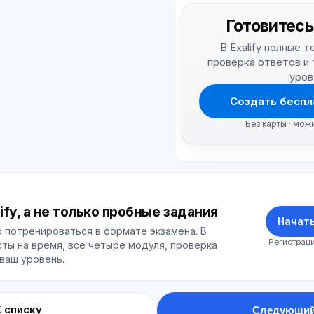
Готовитесь
В Exalify полные 
проверка ответов и
уров
Создать беспл
Без карты · мож
ify, а не только пробные задания
Начать
 потренироваться в формате экзамена. В
Регистраци
ты на время, все четыре модуля, проверка
 ваш уровень.
К списку
Следующий