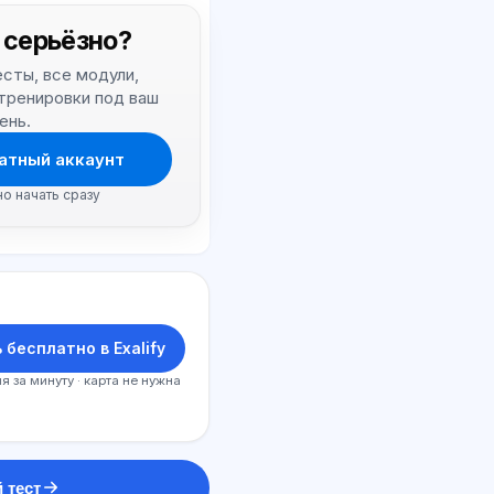
 серьёзно?
тесты, все модули,
 тренировки под ваш
ень.
атный аккаунт
но начать сразу
 бесплатно в Exalify
я за минуту · карта не нужна
 тест