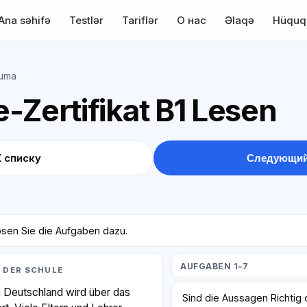
Ana səhifə
Testlər
Tariflər
О нас
Əlaqə
Hüquq
uma
-Zertifikat B1 Lesen
К списку
Следующий
ösen Sie die Aufgaben dazu.
AUFGABEN 1–7
 DER SCHULE
 Deutschland wird über das
Sind die Aussagen Richtig 