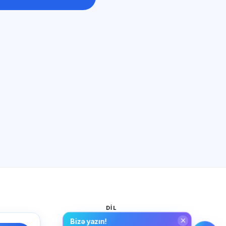
Sİ məsləhətçi
Salam! Exalify imkanları, abunəlik,
imtahana hazırlıq və ya haradan
başlamaq barədə soruşun.
Necə kömək edirsiz?
Qiyməti necə öyrənim?
Hansı imtahanlar var?
Haradan başlamalıyam?
Abunəyə nə daxildir?
Exalify haqqında soruşun…
I
DIL
Bizə yazın!
k siyasəti