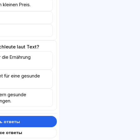
kleinen Preis.
hleute laut Text?
ür die Ernährung
cht für eine gesunde
dern gesunde
ngen.
ь ответы
все ответы