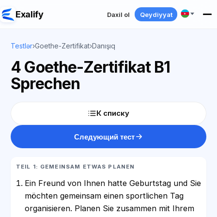
Exalify
Daxil ol
Qeydiyyat
Testlər
›
Goethe-Zertifikat
›
Danışıq
4 Goethe-Zertifikat B1
Sprechen
К списку
Следующий тест
TEIL 1: GEMEINSAM ETWAS PLANEN
Ein Freund von Ihnen hatte Geburtstag und Sie
möchten gemeinsam einen sportlichen Tag
organisieren. Planen Sie zusammen mit Ihrem