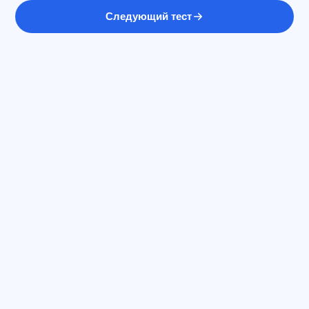
Следующий тест
Sİ məsləhətçi
Salam! Exalify imkanları, abunəlik, imtahana
hazırlıq və ya haradan başlamaq barədə