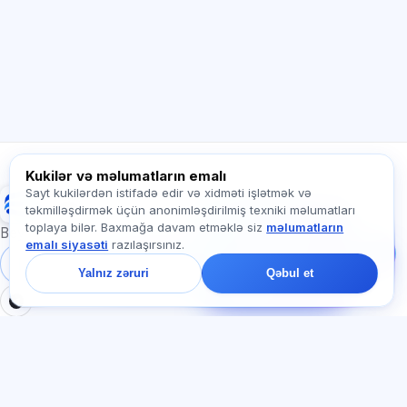
soruşun.
Necə kömək edirsiz?
Qiyməti necə öyrənim?
Hansı imtahanlar var?
Haradan başlamalıyam?
Abunəyə nə daxildir?
Exalify haqqında soruşun…
Kukilər və məlumatların emalı
Sayt kukilərdən istifadə edir və xidməti işlətmək və
Exalify
təkmilləşdirmək üçün anonimləşdirilmiş texniki məlumatları
Bizə yazın!
toplaya bilər. Baxmağa davam etməklə siz
məlumatların
Tariflər, imtahanlar və
Beynəlxalq dil imtahanlarına hazırlıq
emalı siyasəti
razılaşırsınız.
ya haradan başlamaq
barədə soruşun — çatda
Daxil ol
Qeydiyyat
Yalnız zəruri
Qəbul et
bir dəqiqə ərzində
cavab veririk.
BÖLMƏLƏR
HÜQUQI
Ana səhifə
Məxfilik siyasəti