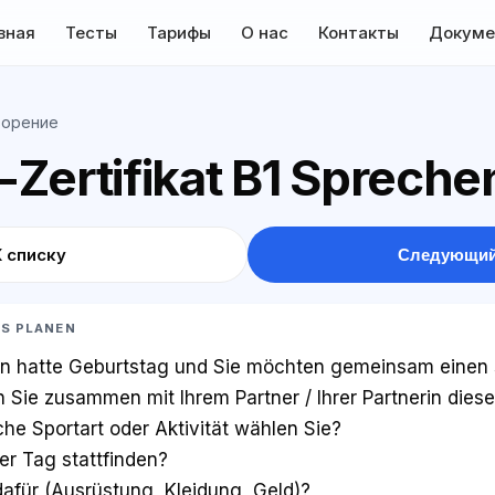
вная
Тесты
Тарифы
О нас
Контакты
Докуме
ворение
Zertifikat B1 Spreche
К списку
Следующий
AS PLANEN
en hatte Geburtstag und Sie möchten gemeinsam einen 
n Sie zusammen mit Ihrem Partner / Ihrer Partnerin dies
he Sportart oder Aktivität wählen Sie?
er Tag stattfinden?
afür (Ausrüstung, Kleidung, Geld)?