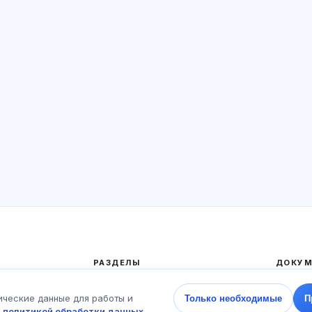
РАЗДЕЛЫ
ДОКУМ
Главная
Полити
ические данные для работы и
Только необходимые
П
Тесты
Пользо
с
политикой обработки данных
.