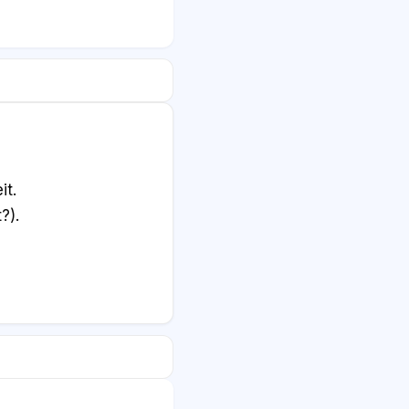
it.
?).