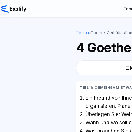
Exalify
Гла
Тесты
›
Goethe-Zertifikat
›
Го
4 Goethe-
TEIL 1: GEMEINSAM ETW
Ein Freund von Ihn
organisieren. Plane
Überlegen Sie: Welc
Wann und wo soll d
Was brauchen Sie d