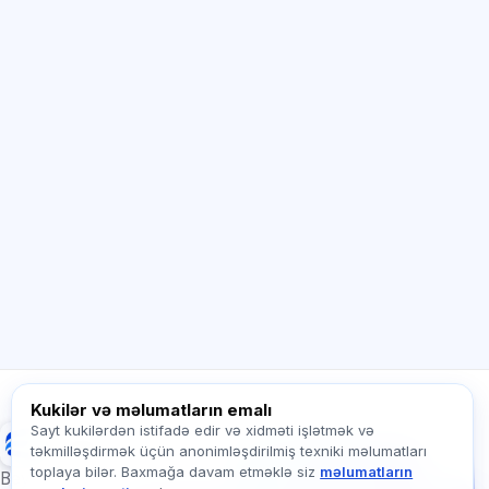
Sİ məsləhətçi
Salam! Exalify imkanları, abunəlik, imtahana
hazırlıq və ya haradan başlamaq barədə
soruşun.
Necə kömək edirsiz?
Qiyməti necə öyrənim?
Hansı imtahanlar var?
Haradan başlamalıyam?
Abunəyə nə daxildir?
Exalify haqqında soruşun…
Kukilər və məlumatların emalı
Sayt kukilərdən istifadə edir və xidməti işlətmək və
Exalify
təkmilləşdirmək üçün anonimləşdirilmiş texniki məlumatları
Bizə yazın!
toplaya bilər. Baxmağa davam etməklə siz
məlumatların
Tariflər, imtahanlar və
Beynəlxalq dil imtahanlarına hazırlıq