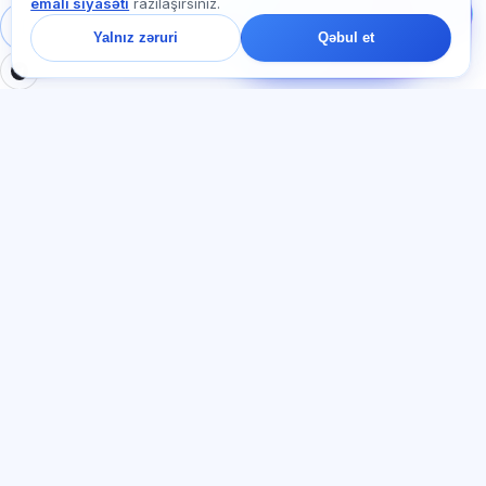
emalı siyasəti
razılaşırsınız.
ya haradan başlamaq
barədə soruşun — çatda
Daxil ol
Qeydiyyat
Yalnız zəruri
Qəbul et
bir dəqiqə ərzində
cavab veririk.
BÖLMƏLƏR
HÜQUQI
Ana səhifə
Məxfilik siyasəti
Testlər
İstifadəçi müqaviləsi
Məqalələr
Xidmət qaydaları
Tariflər
Referal proqramı
О нас
Reklam razılığı
Əlaqə
Kuki siyasəti
Qoşul
DIL
Azərbaycan dili