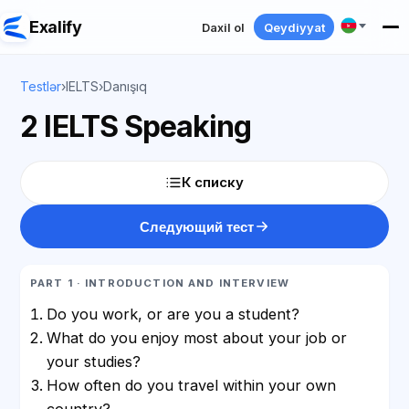
Exalify
Daxil ol
Qeydiyyat
Testlər
›
IELTS
›
Danışıq
2 IELTS Speaking
К списку
Следующий тест
PART 1 · INTRODUCTION AND INTERVIEW
Do you work, or are you a student?
What do you enjoy most about your job or
your studies?
How often do you travel within your own
country?