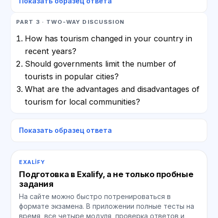
Показать образец ответа
PART 3 · TWO-WAY DISCUSSION
How has tourism changed in your country in
recent years?
Should governments limit the number of
tourists in popular cities?
What are the advantages and disadvantages of
tourism for local communities?
Показать образец ответа
EXALIFY
Подготовка в Exalify, а не только пробные
задания
На сайте можно быстро потренироваться в
формате экзамена. В приложении полные тесты на
время, все четыре модуля, проверка ответов и