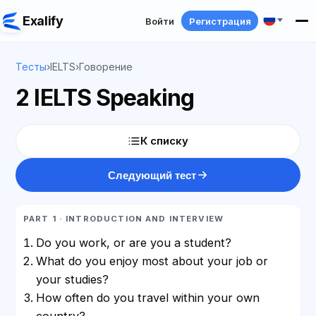
Exalify
Войти
Регистрация
Тесты
›
IELTS
›
Говорение
2 IELTS Speaking
К списку
Следующий тест
PART 1 · INTRODUCTION AND INTERVIEW
Do you work, or are you a student?
What do you enjoy most about your job or
your studies?
How often do you travel within your own
country?