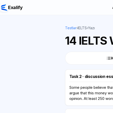
Exalify
Testlər
›
IELTS
›
Yazı
14 IELTS 
Task 2 · discussion es
Some people believe tha
argue that this money wo
opinion. At least 250 wor