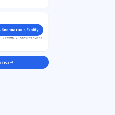
 бесплатно в Exalify
я за минуту · карта не нужна
 тест
Sİ məsləhətçi
Salam! Exalify imkanları, abunəlik,
imtahana hazırlıq və ya haradan