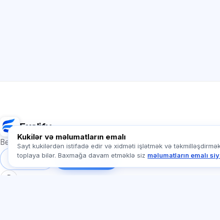
Exalify
Kukilər və məlumatların emalı
Beynəlxalq dil imtahanlarına hazırlıq
Sayt kukilərdən istifadə edir və xidməti işlətmək və təkmilləşdirmə
toplaya bilər. Baxmağa davam etməklə siz
məlumatların emalı siy
Daxil ol
Qeydiyyat