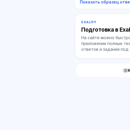
Показать образец отв
EXALIFY
Подготовка в Exal
На сайте можно быстро
приложении полные тес
ответов и задания под