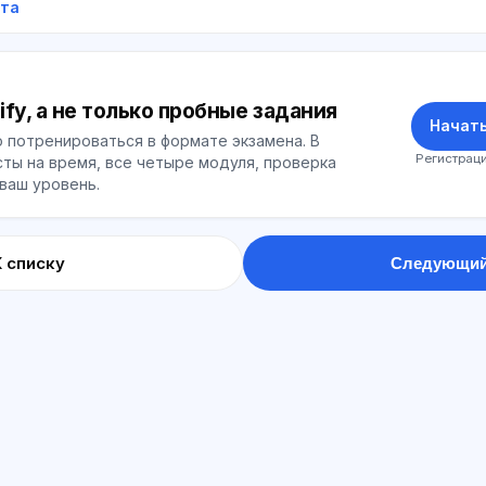
ета
ify, а не только пробные задания
Начать
 потренироваться в формате экзамена. В
Регистраци
ты на время, все четыре модуля, проверка
 ваш уровень.
К списку
Следующий