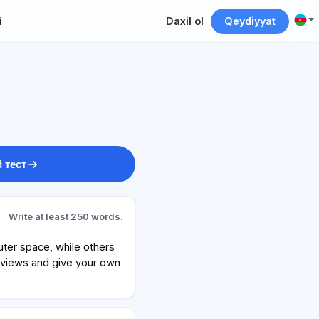
i
Daxil ol
Qeydiyyat
 тест
Write at least 250 words.
ter space, while others
 views and give your own