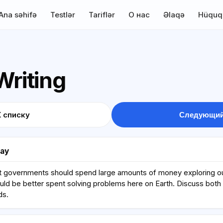
Ana səhifə
Testlər
Tariflər
О нас
Əlaqə
Hüquq
Writing
К списку
Следующий
say
t governments should spend large amounts of money exploring ou
uld be better spent solving problems here on Earth. Discuss both
ds.