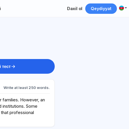
i
Daxil ol
Qeydiyyat
 тест
Write at least 250 words.
ir families. However, an
 institutions. Some
 that professional