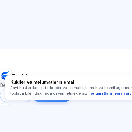
Exalify
Kukilər və məlumatların emalı
Beynəlxalq dil imtahanlarına hazırlıq
Sayt kukilərdən istifadə edir və xidməti işlətmək və təkmilləşdirmə
toplaya bilər. Baxmağa davam etməklə siz
məlumatların emalı siy
Daxil ol
Qeydiyyat