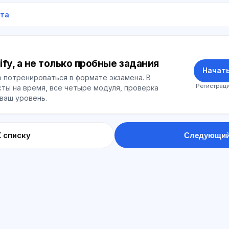
ета
ify, а не только пробные задания
Начать
 потренироваться в формате экзамена. В
Регистраци
ты на время, все четыре модуля, проверка
 ваш уровень.
К списку
Следующий