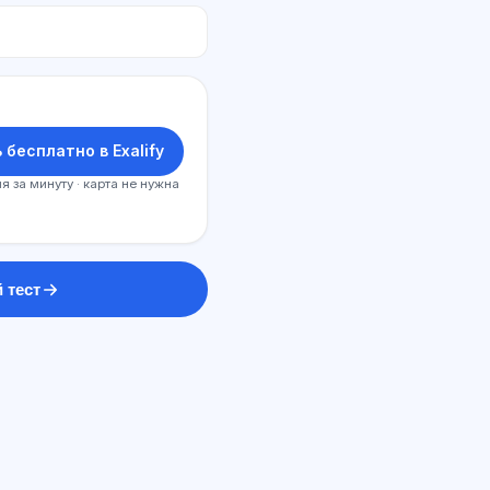
 бесплатно в Exalify
я за минуту · карта не нужна
 тест
Sİ məsləhətçi
Salam! Exalify imkanları, abunəlik,
imtahana hazırlıq və ya haradan