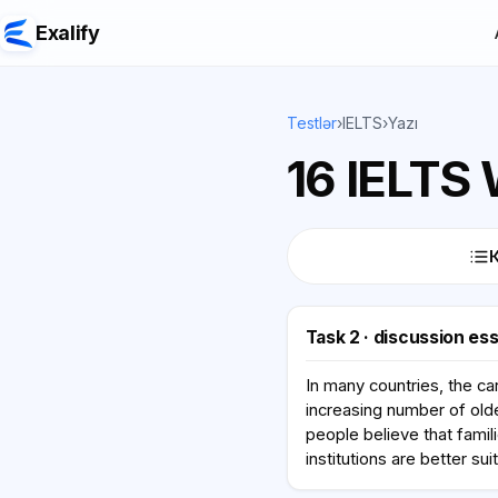
Exalify
Testlər
›
IELTS
›
Yazı
16 IELTS 
Task 2 · discussion es
In many countries, the car
increasing number of olde
people believe that famili
institutions are better su