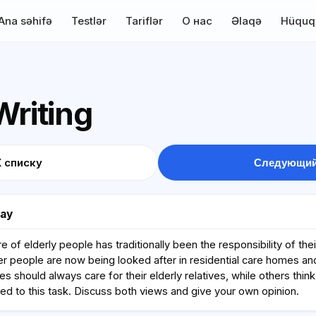
Ana səhifə
Testlər
Tariflər
О нас
Əlaqə
Hüquq
Writing
К списку
Следующий
say
e of elderly people has traditionally been the responsibility of the
r people are now being looked after in residential care homes and
es should always care for their elderly relatives, while others think
ited to this task. Discuss both views and give your own opinion.