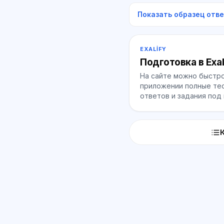
Показать образец отв
EXALIFY
Подготовка в Exal
На сайте можно быстро
приложении полные тес
ответов и задания под