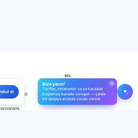
başlamaq barədə soruşun.
Necə kömək edirsiz?
Qiyməti necə öyrənim?
Hansı imtahanlar var?
Haradan başlamalıyam?
Abunəyə nə daxildir?
Exalify haqqında soruşun…
I
DIL
Bizə yazın!
k siyasəti
Azərbaycan dili
Tariflər, imtahanlar və ya haradan
əbul et
əçi müqaviləsi
başlamaq barədə soruşun — çatda
bir dəqiqə ərzində cavab veririk.
qaydaları
 proqramı
azılığı
yasəti