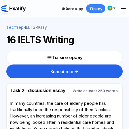
Exalify
Жүйеге кіру
Тіркеу
Тесттер
›
IELTS
›
Жазу
16 IELTS Writing
Тізімге оралу
Келесі тест
Task 2 · discussion essay
Write at least 250 words.
In many countries, the care of elderly people has
traditionally been the responsibility of their families.
However, an increasing number of older people are
now being looked after in residential care homes and
institutions. Some people believe that families should