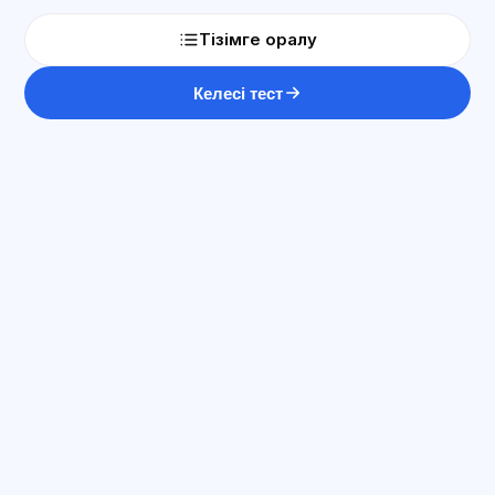
Тізімге оралу
Келесі тест
ЖИ консультант