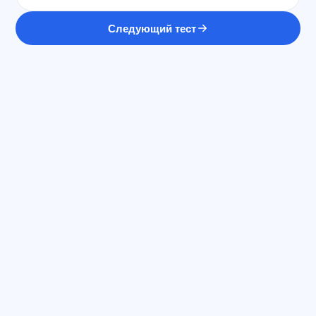
Следующий тест
Sİ məsləhətçi
Salam! Exalify imkanları, abunəlik, imtahana