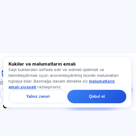
hazırlıq və ya haradan başlamaq barədə
soruşun.
Necə kömək edirsiz?
Qiyməti necə öyrənim?
Hansı imtahanlar var?
Haradan başlamalıyam?
Abunəyə nə daxildir?
Exalify haqqında soruşun…
Kukilər və məlumatların emalı
Sayt kukilərdən istifadə edir və xidməti işlətmək və
Exalify
təkmilləşdirmək üçün anonimləşdirilmiş texniki məlumatları
Bizə yazın!
toplaya bilər. Baxmağa davam etməklə siz
məlumatların
Tariflər, imtahanlar və
Beynəlxalq dil imtahanlarına hazırlıq
emalı siyasəti
razılaşırsınız.
ya haradan başlamaq
barədə soruşun — çatda
Daxil ol
Qeydiyyat
Yalnız zəruri
Qəbul et
bir dəqiqə ərzində
cavab veririk.
BÖLMƏLƏR
HÜQUQI