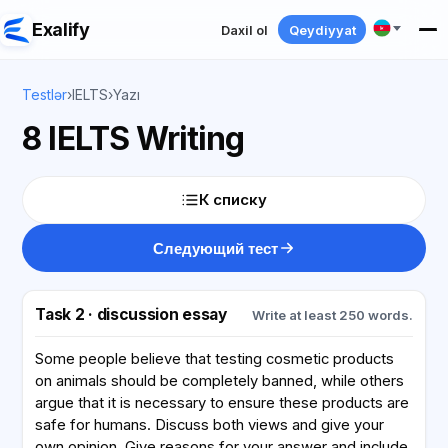
Exalify
Daxil ol
Qeydiyyat
Testlər
›
IELTS
›
Yazı
8 IELTS Writing
К списку
Следующий тест
Task 2 · discussion essay
Write at least 250 words.
Some people believe that testing cosmetic products
on animals should be completely banned, while others
argue that it is necessary to ensure these products are
safe for humans. Discuss both views and give your
own opinion. Give reasons for your answer and include