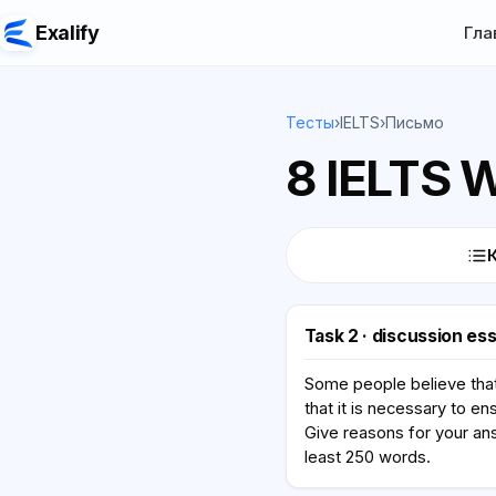
Exalify
Гла
Тесты
›
IELTS
›
Письмо
8 IELTS W
Task 2 · discussion es
Some people believe that
that it is necessary to e
Give reasons for your an
least 250 words.