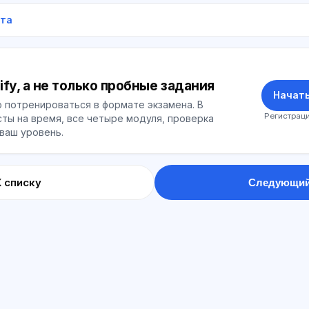
ета
ify, а не только пробные задания
Начать
 потренироваться в формате экзамена. В
Регистраци
ты на время, все четыре модуля, проверка
 ваш уровень.
К списку
Следующий