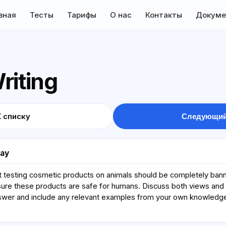
вная
Тесты
Тарифы
О нас
Контакты
Докуме
riting
К списку
Следующий
say
 testing cosmetic products on animals should be completely bann
nsure these products are safe for humans. Discuss both views and
swer and include any relevant examples from your own knowledge 