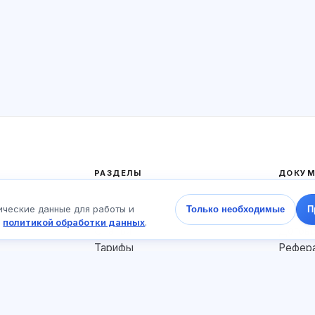
РАЗДЕЛЫ
ДОКУМ
Главная
Полити
ические данные для работы и
Только необходимые
П
Тесты
Пользо
с
политикой обработки данных
.
Статьи
Догов
Тарифы
Рефера
О нас
Соглас
Контакты
Файлы 
Присоединиться