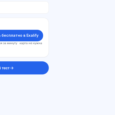
 бесплатно в Exalify
я за минуту · карта не нужна
 тест
ИИ консультант
Здравствуйте! Спросите про
возможности Exalify, подписки,
подготовку к экзаменам или с чего