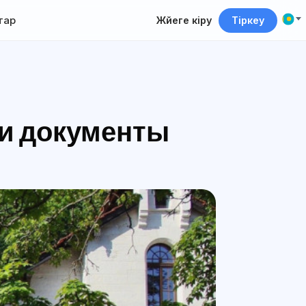
тар
Жүйеге кіру
Тіркеу
 и документы