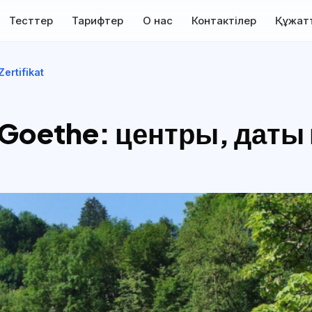
Тесттер
Тарифтер
О нас
Контактілер
Құжат
ertifikat
 Goethe: центры, даты