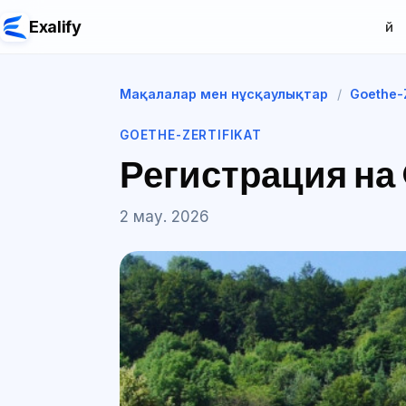
Exalify
Үй
Мақалалар мен нұсқаулықтар
/
Goethe-Z
GOETHE-ZERTIFIKAT
Регистрация на
2 мау. 2026