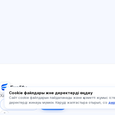
Exalify
Cookie файлдары және деректерді өңдеу
Халықаралық тіл емтихандарына дайындық
Сайт cookie файлдарын пайдаланады және қызметті жұмыс істеу
деректерді жинауы мүмкін. Көруді жалғастыра отырып, сіз
дер
Жүйеге кіру
Тіркеу