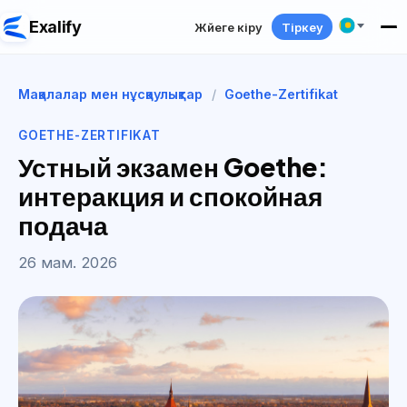
Exalify
Жүйеге кіру
Тіркеу
Мақалалар мен нұсқаулықтар
/
Goethe-Zertifikat
GOETHE-ZERTIFIKAT
Устный экзамен Goethe:
интеракция и спокойная
подача
26 мам. 2026