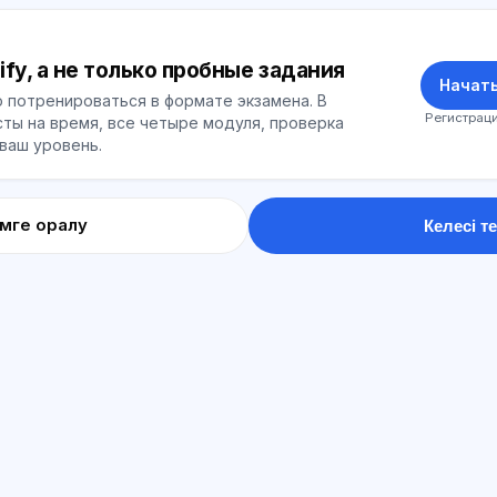
ify, а не только пробные задания
Начать
 потренироваться в формате экзамена. В
Регистраци
ты на время, все четыре модуля, проверка
 ваш уровень.
імге оралу
Келесі те