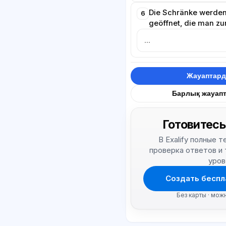
Die Schränke werden 
6
geöffnet, die man zu
Жауаптард
Барлық жауап
Готовитесь
В Exalify полные 
проверка ответов и
уров
Создать беспл
Без карты · мож