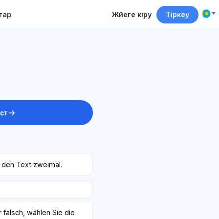
тар
Жүйеге кіру
Тіркеу
ст
 den Text zweimal.
r falsch, wählen Sie die