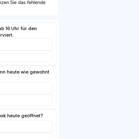
nzen Sie das fehlende
ab 16 Uhr für den
viert.
ann heute wie gewohnt
osk heute geöffnet?