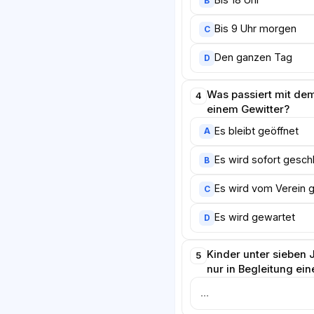
B
Bis 9 Uhr morgen
C
Den ganzen Tag
D
Was passiert mit de
4
einem Gewitter?
Es bleibt geöffnet
A
Es wird sofort gesc
B
Es wird vom Verein 
C
Es wird gewartet
D
Kinder unter sieben
5
nur in Begleitung ei