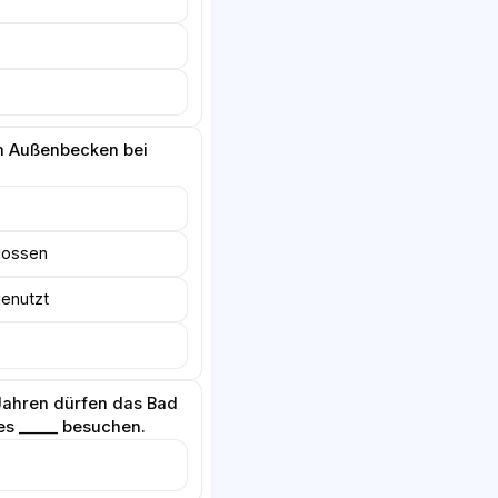
m Außenbecken bei
hlossen
genutzt
 Jahren dürfen das Bad
nes _____ besuchen.