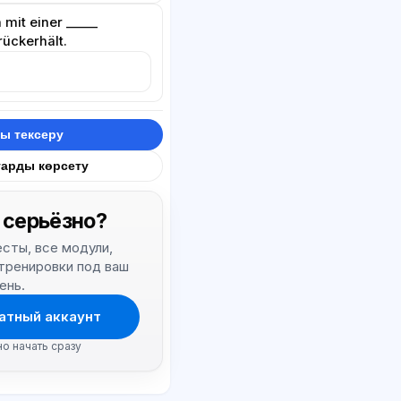
mit einer _____
rückerhält.
ы тексеру
тарды көрсету
 серьёзно?
тесты, все модули,
 тренировки под ваш
ень.
атный аккаунт
но начать сразу