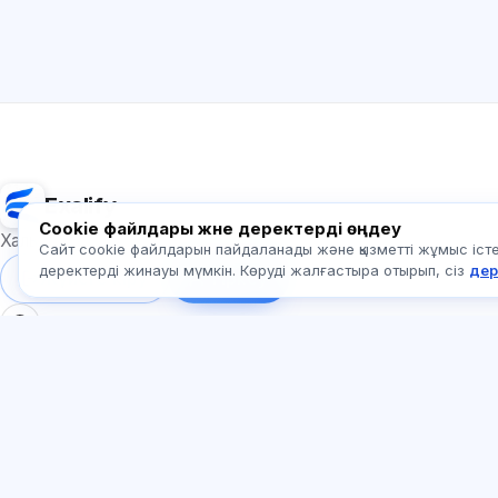
Exalify
Cookie файлдары және деректерді өңдеу
Халықаралық тіл емтихандарына дайындық
Сайт cookie файлдарын пайдаланады және қызметті жұмыс істеу
деректерді жинауы мүмкін. Көруді жалғастыра отырып, сіз
дер
Жүйеге кіру
Тіркеу