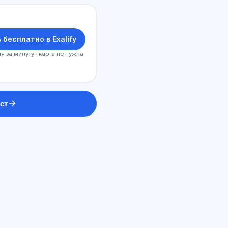
 бесплатно в Exalify
я за минуту · карта не нужна
ст
ЖИ консультант
Сәлем! Exalify мүмкіндіктері,
жазылым, емтиханға дайындық
немесе қайдан бастау керек
туралы сұраңыз.
Қалай көмектесесіз?
Бағаны қалай білемін?