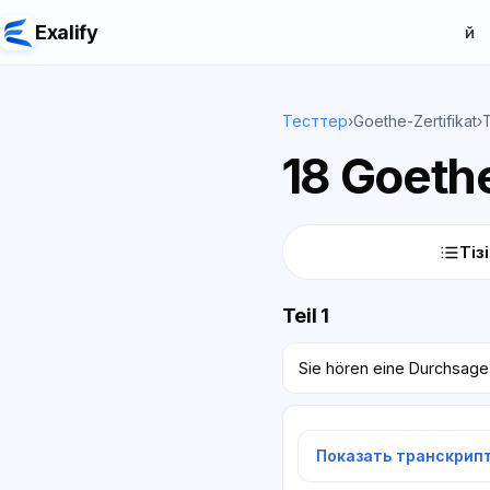
Exalify
Үй
Тесттер
›
Goethe-Zertifikat
›
18 Goethe
Тіз
Teil 1
Sie hören eine Durchsage
Показать транскрип