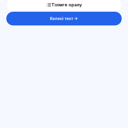
Тізімге оралу
Келесі тест
ЖИ консультант