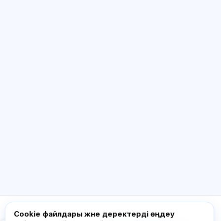
ЖИ консультант
Сәлем! Exalify мүмкіндіктері, жазылым,
емтиханға дайындық немесе қайдан
бастау керек туралы сұраңыз.
Қалай көмектесесіз?
Бағаны қалай білемін?
Қандай емтихандар бар?
Қайдан бастау керек?
Жазылымға не кіреді?
Exalify туралы сұраңыз…
Cookie файлдары және деректерді өңдеу