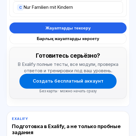
Nur Familien mit Kindern
C
Жауаптарды тексеру
Барлық жауаптарды көрсету
Готовитесь серьёзно?
В Exalify полные тесты, все модули, проверка
ответов и тренировки под ваш уровень.
Создать бесплатный аккаунт
Без карты · можно начать сразу
EXALIFY
Подготовка в Exalify, а не только пробные
задания