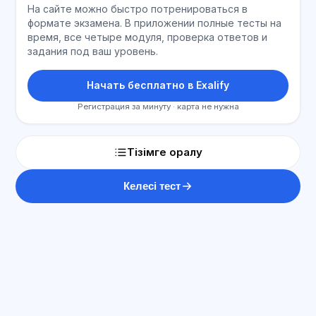
На сайте можно быстро потренироваться в
формате экзамена. В приложении полные тесты на
время, все четыре модуля, проверка ответов и
задания под ваш уровень.
Начать бесплатно в Exalify
Регистрация за минуту · карта не нужна
Тізімге оралу
Келесі тест