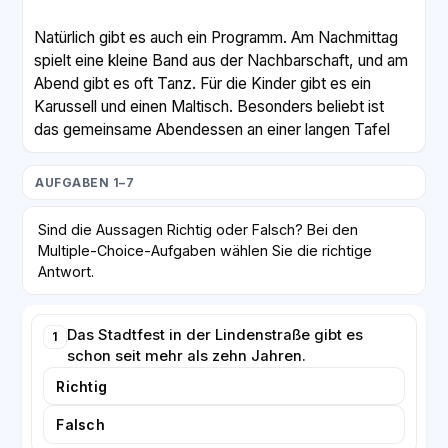
Natürlich gibt es auch ein Programm. Am Nachmittag
spielt eine kleine Band aus der Nachbarschaft, und am
Abend gibt es oft Tanz. Für die Kinder gibt es ein
Karussell und einen Maltisch. Besonders beliebt ist
das gemeinsame Abendessen an einer langen Tafel
mitten auf der Straße. Dort sitzen Alt und Jung
zusammen und reden über die vergangenen Monate.
AUFGABEN 1–7
Damit alles gut funktioniert, treffen sich die
Sind die Aussagen Richtig oder Falsch? Bei den
Organisatoren schon im Mai zum ersten Mal. Sie
Multiple-Choice-Aufgaben wählen Sie die richtige
planen, wer welche Aufgabe übernimmt, und
Antwort.
kümmern sich um die Genehmigung der Stadt, denn
die Straße muss an diesem Tag für Autos gesperrt
Das Stadtfest in der Lindenstraße gibt es
werden. Wer mithelfen möchte, ist herzlich
1
schon seit mehr als zehn Jahren.
willkommen. Man muss kein Profi sein – wichtig ist
nur, dass man Lust hat, dabei zu sein. So ist aus einer
Richtig
fremden Straße eine echte Gemeinschaft geworden.
Falsch