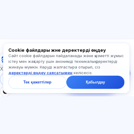
Қалай көмектесесіз?
Бағаны қалай білемін?
Қандай емтихандар бар?
Қайдан бастау керек?
Жазылымға не кіреді?
Exalify туралы сұраңыз…
Cookie файлдары және деректерді өңдеу
Сайт cookie файлдарын пайдаланады және қызметті жұмыс
Exalify
Бізге жазыңыз!
істеу мен жақсарту үшін анонимді техникалық деректерді
Тарифтер,
жинауы мүмкін. Көруді жалғастыра отырып, сіз
емтихандар немесе
Халықаралық тіл емтихандарына дайындық
деректерді өңдеу саясатымен
келісесіз.
неден бастау туралы
сұраңыз — чатта бір
Жүйеге кіру
Тіркеу
Тек қажеттілер
Қабылдау
минут ішінде жауап
береміз.
БӨЛІМДЕР
ҚҰЖАТТАР
Үй
Құпиялылық саясаты
Тесттер
Пайдаланушы келісімі