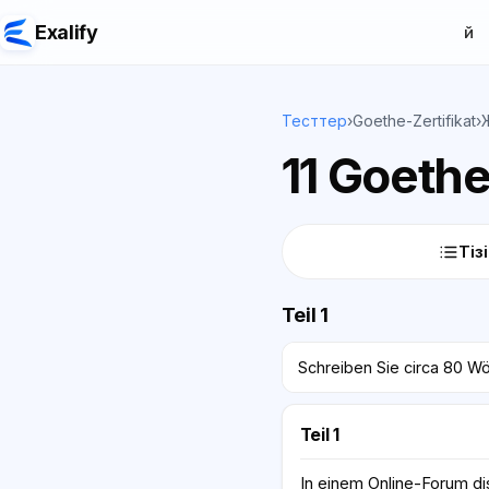
Exalify
Үй
Тесттер
›
Goethe-Zertifikat
›
11 Goethe
Тіз
Teil 1
Schreiben Sie circa 80 Wö
Teil 1
In einem Online-Forum di