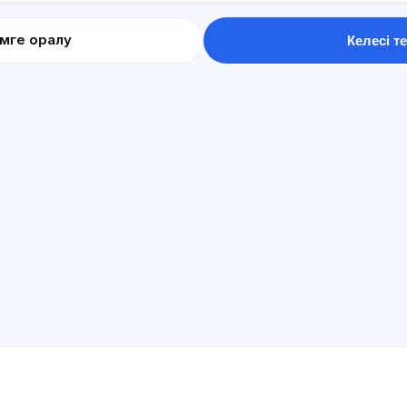
імге оралу
Келесі те