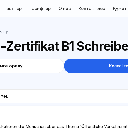
Тесттер
Тарифтер
О нас
Контактілер
Құжат
Жазу
-Zertifikat B1 Schreib
імге оралу
Келесі те
rter.
skutieren die Menschen über das Thema 'Öffentliche Verkehrsmittel