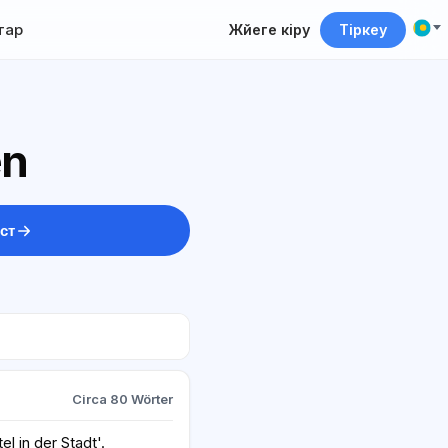
тар
Жүйеге кіру
Тіркеу
en
ст
Circa 80 Wörter
 in der Stadt'.