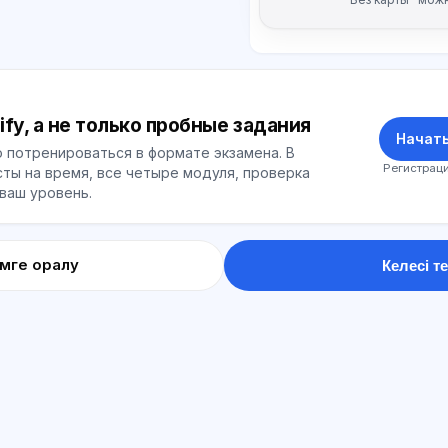
ify, а не только пробные задания
Начать
 потренироваться в формате экзамена. В
Регистраци
ты на время, все четыре модуля, проверка
 ваш уровень.
імге оралу
Келесі те