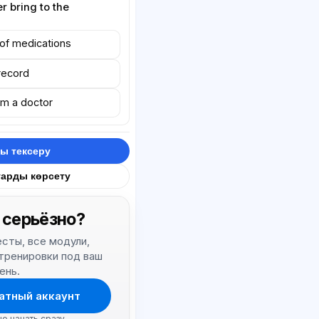
r bring to the
t of medications
 record
rom a doctor
ы тексеру
тарды көрсету
 серьёзно?
тесты, все модули,
 тренировки под ваш
ень.
атный аккаунт
но начать сразу