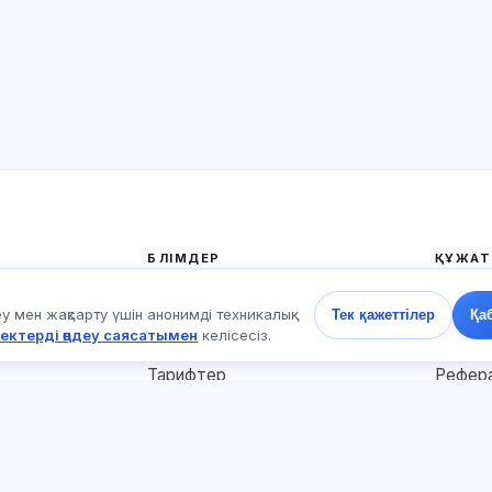
БӨЛІМДЕР
ҚҰЖАТ
Үй
Құпиял
 мен жақсарту үшін анонимді техникалық
Тек қажеттілер
Қа
Тесттер
Пайдал
ектерді өңдеу саясатымен
келісесіз.
Мақалалар
Қызмет
Тарифтер
Рефера
О нас
Жарнам
Контактілер
Cookie
Қосылыңыз