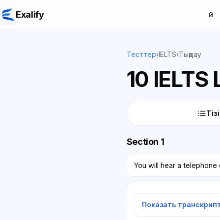
Exalify
Үй
Тесттер
›
IELTS
›
Тыңдау
10 IELTS 
Тіз
Section 1
You will hear a telephone 
Показать транскрип