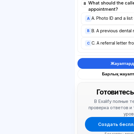
What should the calle
8
appointment?
A. Photo ID and a lis
A
B. A previous dental
B
C. A referral letter f
C
Жауаптард
Барлық жауап
Готовитесь
В Exalify полные 
проверка ответов и
уров
Создать беспл
Без карты · мож