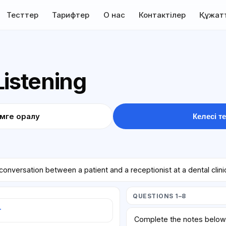
Тесттер
Тарифтер
О нас
Контактілер
Құжат
Listening
імге оралу
Келесі те
conversation between a patient and a receptionist at a dental clin
QUESTIONS 1–8
т
Complete the notes belo