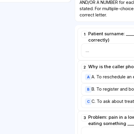
AND/OR A NUMBER for each
stated. For multiple-choic
correct letter.
Patient surname: _____
1
correctly)
Why is the caller pho
2
A. To reschedule an 
A
B. To register and b
B
C. To ask about trea
C
Problem: pain in a l
3
eating something ___