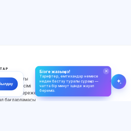
Қалай көмектесесіз?
Бағаны қалай білемін?
Қандай емтихандар бар?
Қайдан бастау керек?
Жазылымға не кіреді?
Exalify туралы сұраңыз…
ТАР
ТІЛ
Бізге жазыңыз!
Тарифтер, емтихандар немесе
ылық саясаты
Қазақ тілі
неден бастау туралы сұраңыз —
былдау
анушы келісімі
чатта бір минут ішінде жауап
береміз.
 көрсету ережелері
л бағдарламасы
аға келісім
 файлдары