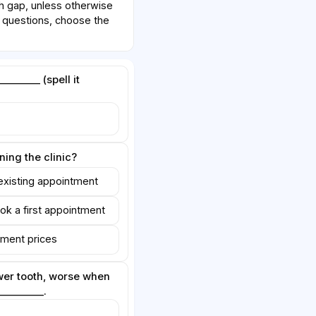
 gap, unless otherwise
e questions, choose the
_______ (spell it
ning the clinic?
existing appointment
ook a first appointment
tment prices
ower tooth, worse when
_________.