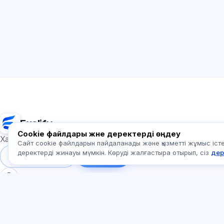
Exalify
Cookie файлдары және деректерді өңдеу
Халықаралық тіл емтихандарына дайындық
Сайт cookie файлдарын пайдаланады және қызметті жұмыс істеу
деректерді жинауы мүмкін. Көруді жалғастыра отырып, сіз
дер
Жүйеге кіру
Тіркеу