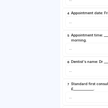
Appointment date: Fri
4
Appointment time: ___
5
morning.
Dentist's name: Dr __
6
Standard first consul
7
£____________.