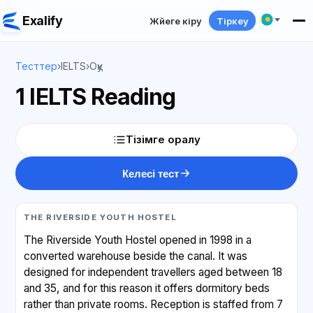
Exalify
Жүйеге кіру
Тіркеу
Тесттер
›
IELTS
›
Оқу
1 IELTS Reading
Тізімге оралу
Келесі тест
THE RIVERSIDE YOUTH HOSTEL
The Riverside Youth Hostel opened in 1998 in a
converted warehouse beside the canal. It was
designed for independent travellers aged between 18
and 35, and for this reason it offers dormitory beds
rather than private rooms. Reception is staffed from 7