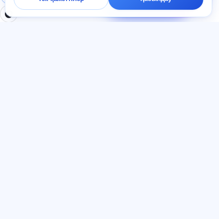
минут ішінде жауап
береміз.
БӨЛІМДЕР
ҚҰЖАТТАР
Үй
Құпиялылық саясаты
Тесттер
Пайдаланушы келісімі
Мақалалар
Қызмет көрсету ережелері
Тарифтер
Реферал бағдарламасы
О нас
Жарнамаға келісім
Контактілер
Cookie файлдары
Қосылыңыз
ТІЛ
Қазақ тілі
© 2026 Exalify. Барлық құқықтар қорғалған.