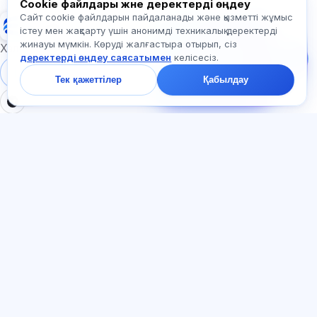
Cookie файлдары және деректерді өңдеу
Сайт cookie файлдарын пайдаланады және қызметті жұмыс
Exalify
Бізге жазыңыз!
істеу мен жақсарту үшін анонимді техникалық деректерді
Тарифтер,
жинауы мүмкін. Көруді жалғастыра отырып, сіз
емтихандар немесе
Халықаралық тіл емтихандарына дайындық
деректерді өңдеу саясатымен
келісесіз.
неден бастау туралы
сұраңыз — чатта бір
Жүйеге кіру
Тіркеу
Тек қажеттілер
Қабылдау
минут ішінде жауап
береміз.
БӨЛІМДЕР
ҚҰЖАТТАР
Үй
Құпиялылық саясаты
Тесттер
Пайдаланушы келісімі
Мақалалар
Қызмет көрсету ережелері
Тарифтер
Реферал бағдарламасы
О нас
Жарнамаға келісім
Контактілер
Cookie файлдары
Қосылыңыз
ТІЛ