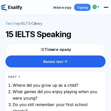
Exalify
Жүйеге кіру
Тіркеу
Тесттер
›
IELTS
›
Сөйлеу
15 IELTS Speaking
Тізімге оралу
Келесі тест
PART 1
Where did you grow up as a child?
What games did you enjoy playing when you
were young?
Do you still remember your first school
clearly?