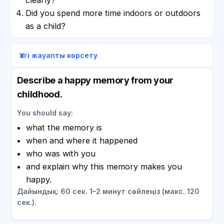
Did you spend more time indoors or outdoors
as a child?
Үлгі жауапты көрсету
Describe a happy memory from your
childhood.
You should say:
what the memory is
when and where it happened
who was with you
and explain why this memory makes you
happy.
Дайындық: 60 сек. 1–2 минут сөйлеңіз (макс. 120
сек.).