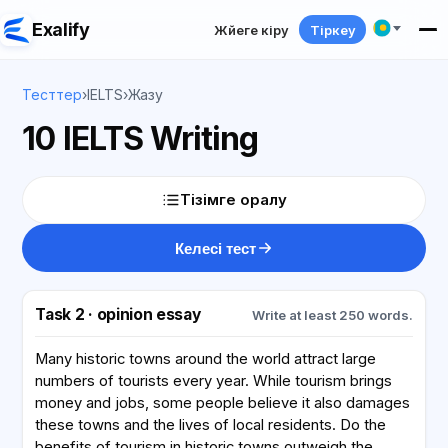
Exalify
Жүйеге кіру
Тіркеу
Тесттер
›
IELTS
›
Жазу
10 IELTS Writing
Тізімге оралу
Келесі тест
Task 2 · opinion essay
Write at least 250 words.
Many historic towns around the world attract large
numbers of tourists every year. While tourism brings
money and jobs, some people believe it also damages
these towns and the lives of local residents. Do the
benefits of tourism in historic towns outweigh the