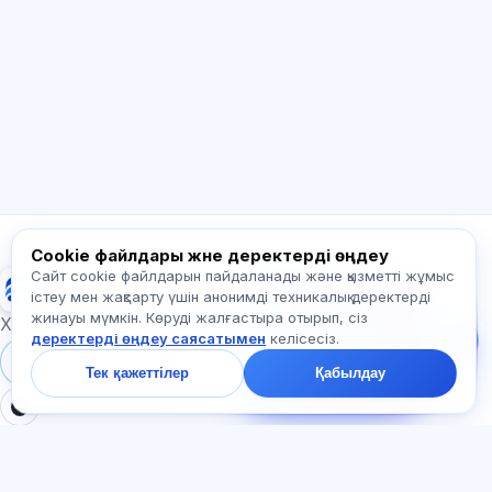
Сәлем! Exalify мүмкіндіктері, жазылым,
емтиханға дайындық немесе қайдан
бастау керек туралы сұраңыз.
Қалай көмектесесіз?
Бағаны қалай білемін?
Қандай емтихандар бар?
Қайдан бастау керек?
Жазылымға не кіреді?
Exalify туралы сұраңыз…
Cookie файлдары және деректерді өңдеу
Сайт cookie файлдарын пайдаланады және қызметті жұмыс
Exalify
Бізге жазыңыз!
істеу мен жақсарту үшін анонимді техникалық деректерді
Тарифтер,
жинауы мүмкін. Көруді жалғастыра отырып, сіз
емтихандар немесе
Халықаралық тіл емтихандарына дайындық
деректерді өңдеу саясатымен
келісесіз.
неден бастау туралы
сұраңыз — чатта бір
Жүйеге кіру
Тіркеу
Тек қажеттілер
Қабылдау
минут ішінде жауап
береміз.
БӨЛІМДЕР
ҚҰЖАТТАР