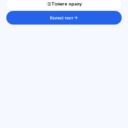
Тізімге оралу
Келесі тест
ЖИ консультант