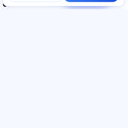
береміз.
БӨЛІМДЕР
ҚҰЖАТТАР
Үй
Құпиялылық саясаты
Тесттер
Пайдаланушы келісімі
Мақалалар
Қызмет көрсету ережелері
Тарифтер
Реферал бағдарламасы
О нас
Жарнамаға келісім
Контактілер
Cookie файлдары
Қосылыңыз
ТІЛ
Қазақ тілі
© 2026 Exalify. Барлық құқықтар қорғалған.