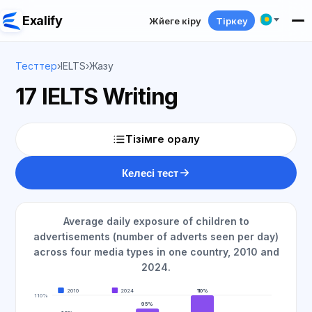
Exalify
Жүйеге кіру
Тіркеу
Тесттер
›
IELTS
›
Жазу
17 IELTS Writing
Тізімге оралу
Келесі тест
Average daily exposure of children to
advertisements (number of adverts seen per day)
across four media types in one country, 2010 and
2024.
2010
2024
110%
110%
95%