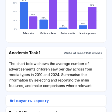
85%
83%
70%
55%
40%
30%
28%
12%
5%
0%
Television
Online videos
Social media
Mobile games
Academic Task 1
Write at least 150 words.
The chart below shows the average number of
advertisements children saw per day across four
media types in 2010 and 2024. Summarise the
information by selecting and reporting the main
features, and make comparisons where relevant.
Үлгі жауапты көрсету