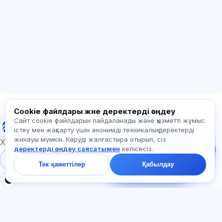
Сәлем! Exalify мүмкіндіктері, жазылым,
емтиханға дайындық немесе қайдан
бастау керек туралы сұраңыз.
Қалай көмектесесіз?
Бағаны қалай білемін?
Қандай емтихандар бар?
Қайдан бастау керек?
Жазылымға не кіреді?
Exalify туралы сұраңыз…
Cookie файлдары және деректерді өңдеу
Сайт cookie файлдарын пайдаланады және қызметті жұмыс
Exalify
Бізге жазыңыз!
істеу мен жақсарту үшін анонимді техникалық деректерді
Тарифтер,
жинауы мүмкін. Көруді жалғастыра отырып, сіз
емтихандар немесе
Халықаралық тіл емтихандарына дайындық
деректерді өңдеу саясатымен
келісесіз.
неден бастау туралы
сұраңыз — чатта бір
Жүйеге кіру
Тіркеу
Тек қажеттілер
Қабылдау
минут ішінде жауап
береміз.
БӨЛІМДЕР
ҚҰЖАТТАР