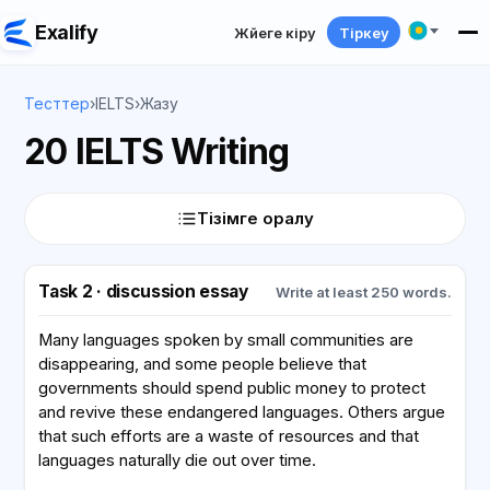
Exalify
Жүйеге кіру
Тіркеу
Тесттер
›
IELTS
›
Жазу
20 IELTS Writing
Тізімге оралу
Task 2 · discussion essay
Write at least 250 words.
Many languages spoken by small communities are
disappearing, and some people believe that
governments should spend public money to protect
and revive these endangered languages. Others argue
that such efforts are a waste of resources and that
languages naturally die out over time.