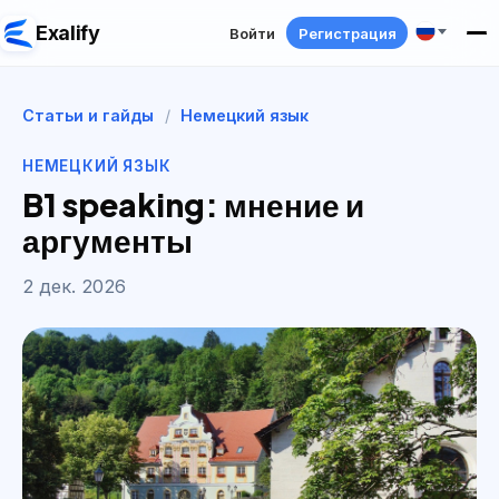
Exalify
Войти
Регистрация
Статьи и гайды
/
Немецкий язык
НЕМЕЦКИЙ ЯЗЫК
B1 speaking: мнение и
аргументы
2 дек. 2026