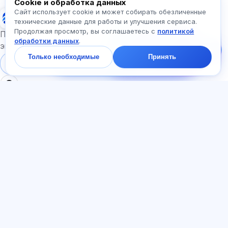
Cookie и обработка данных
Сайт использует cookie и может собирать обезличенные
Exalify
технические данные для работы и улучшения сервиса.
Продолжая просмотр, вы соглашаетесь с
политикой
Напишите нам!
Подготовка к международным языковым
обработки данных
.
Спросите про тарифы,
экзаменам
экзамены и с чего
Только необходимые
Принять
начать — ответим в
Войти
Регистрация
чате за минуту.
РАЗДЕЛЫ
ДОКУМЕНТЫ
Главная
Политика
Тесты
конфиденциальности
Статьи
Пользовательское
Тарифы
соглашение
О нас
Договор-оферта
Контакты
Реферальная программа
Присоединиться
Согласие на рекламу
Файлы cookie