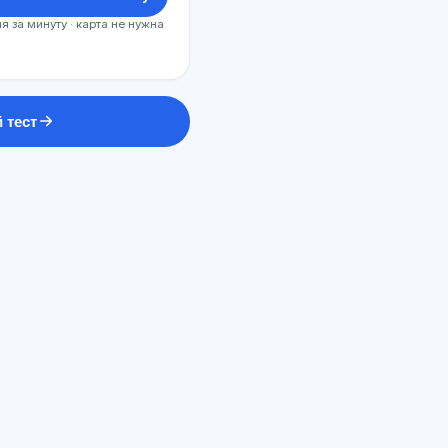
я за минуту · карта не нужна
 тест
ИИ консультант
Здравствуйте! Спросите про
возможности Exalify, подписки,
подготовку к экзаменам или с чего
начать.
Как работает приложение?
Как узнать стоимость?
Какие экзамены есть?
С чего начать?
Что входит в тариф?