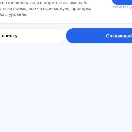
 потренироваться в формате экзамена. В
Регистраци
ты на время, все четыре модуля, проверка
 ваш уровень.
К списку
Следующий