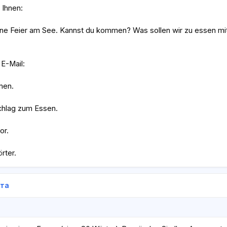
 Ihnen:
ne Feier am See. Kannst du kommen? Was sollen wir zu essen mit
 E-Mail:
men.
chlag zum Essen.
or.
rter.
ета