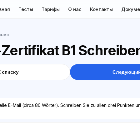
вная
Тесты
Тарифы
О нас
Контакты
Докуме
сьмо
Zertifikat B1 Schreibe
К списку
Следующий
elle E-Mail (circa 80 Wörter). Schreiben Sie zu allen drei Punkten
l