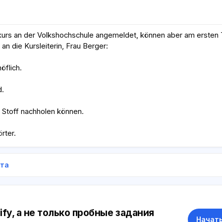
hkurs an der Volkshochschule angemeldet, können aber am ersten
an die Kursleiterin, Frau Berger:
öflich.
d.
n Stoff nachholen können.
rter.
ета
ify, а не только пробные задания
Начать