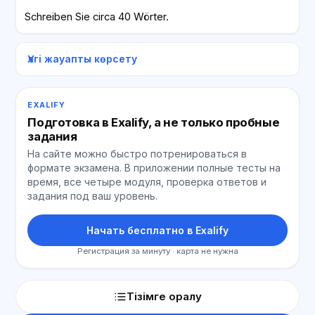
Schreiben Sie circa 40 Wörter.
Үлгі жауапты көрсету
EXALIFY
Подготовка в Exalify, а не только пробные
задания
На сайте можно быстро потренироваться в
формате экзамена. В приложении полные тесты на
время, все четыре модуля, проверка ответов и
задания под ваш уровень.
Начать бесплатно в Exalify
Регистрация за минуту · карта не нужна
Тізімге оралу