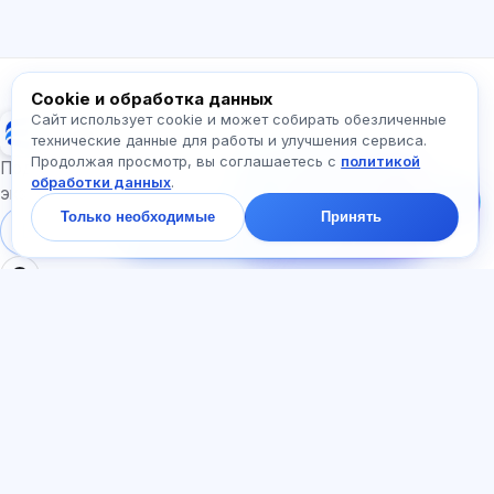
Какие экзамены есть?
С чего начать?
Что входит в тариф?
Спросите про Exalify…
Cookie и обработка данных
Сайт использует cookie и может собирать обезличенные
Exalify
технические данные для работы и улучшения сервиса.
Продолжая просмотр, вы соглашаетесь с
политикой
Напишите нам!
Подготовка к международным языковым
обработки данных
.
Спросите про тарифы,
экзаменам
экзамены и с чего
Только необходимые
Принять
начать — ответим в
Войти
Регистрация
чате за минуту.
РАЗДЕЛЫ
ДОКУМЕНТЫ
Главная
Политика
Тесты
конфиденциальности
Статьи
Пользовательское
Тарифы
соглашение
О нас
Договор-оферта