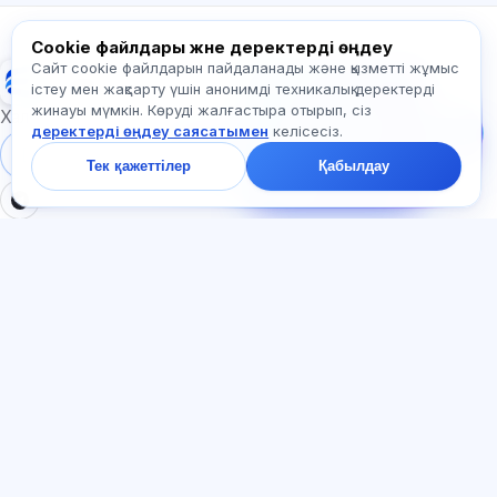
Exalify туралы сұраңыз…
Cookie файлдары және деректерді өңдеу
Сайт cookie файлдарын пайдаланады және қызметті жұмыс
Exalify
Бізге жазыңыз!
істеу мен жақсарту үшін анонимді техникалық деректерді
Тарифтер,
жинауы мүмкін. Көруді жалғастыра отырып, сіз
емтихандар немесе
Халықаралық тіл емтихандарына дайындық
деректерді өңдеу саясатымен
келісесіз.
неден бастау туралы
сұраңыз — чатта бір
Жүйеге кіру
Тіркеу
Тек қажеттілер
Қабылдау
минут ішінде жауап
береміз.
БӨЛІМДЕР
ҚҰЖАТТАР
Үй
Құпиялылық саясаты
Тесттер
Пайдаланушы келісімі
Мақалалар
Қызмет көрсету ережелері
Тарифтер
Реферал бағдарламасы
О нас
Жарнамаға келісім
Контактілер
Cookie файлдары
Қосылыңыз