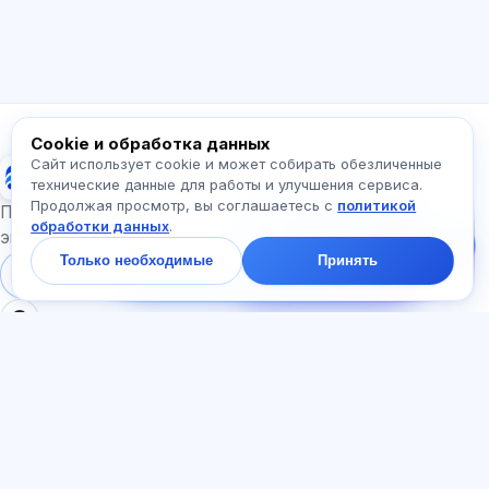
Как работает приложение?
Как узнать стоимость?
Какие экзамены есть?
С чего начать?
Что входит в тариф?
Спросите про Exalify…
Cookie и обработка данных
Сайт использует cookie и может собирать обезличенные
Exalify
технические данные для работы и улучшения сервиса.
Продолжая просмотр, вы соглашаетесь с
политикой
Напишите нам!
Подготовка к международным языковым
обработки данных
.
Спросите про тарифы,
экзаменам
экзамены и с чего
Только необходимые
Принять
начать — ответим в
Войти
Регистрация
чате за минуту.
РАЗДЕЛЫ
ДОКУМЕНТЫ
Главная
Политика
Тесты
конфиденциальности
Статьи
Пользовательское