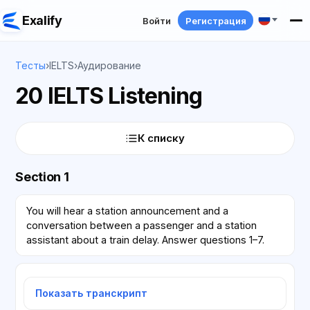
Exalify
Войти
Регистрация
Тесты
›
IELTS
›
Аудирование
20 IELTS Listening
К списку
Section 1
You will hear a station announcement and a
conversation between a passenger and a station
assistant about a train delay. Answer questions 1–7.
Показать транскрипт